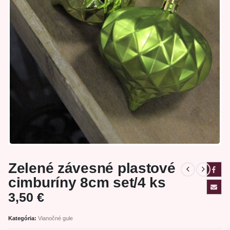
Zelené závesné plastové
cimburíny 8cm set/4 ks
3,50
€
Kategória:
Vianočné gule