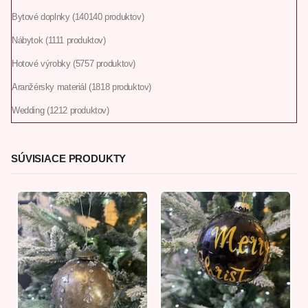
Bytové doplnky
140
140 produktov
Nábytok
11
11 produktov
Hotové výrobky
57
57 produktov
Aranžérsky materiál
18
18 produktov
Wedding
12
12 produktov
SÚVISIACE PRODUKTY