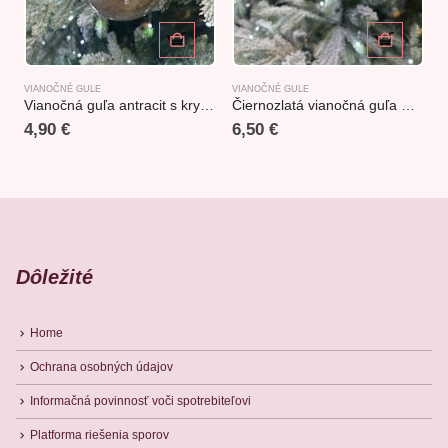
VIANOČNÉ GULE
VIANOČNÉ GULE
V
Vianočná guľa antracit s kryštálikmi10cm
Čiernozlatá vianočná guľa Merry Christmas 10cm
4,90
€
6,50
€
Dôležité
Home
Ochrana osobných údajov
Informačná povinnosť voči spotrebiteľovi
Platforma riešenia sporov