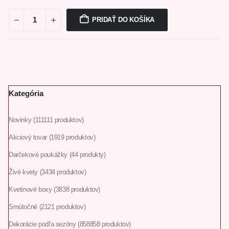
PRIDAŤ DO KOŠÍKA
Kategória
Novinky
111
111 produktov
Akciový tovar
19
19 produktov
Darčekové poukážky
4
4 produkty
Živé kvety
34
34 produktov
Kvetinové boxy
38
38 produktov
Smútočné
21
21 produktov
Dekorácie podľa sezóny
858
858 produktov