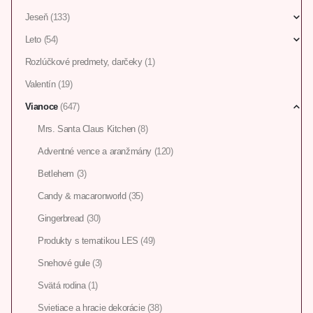
Jeseň
(133)
Leto
(54)
Rozlúčkové predmety, darčeky
(1)
Valentín
(19)
Vianoce
(647)
Mrs. Santa Claus Kitchen
(8)
Adventné vence a aranžmány
(120)
Betlehem
(3)
Candy & macaronworld
(35)
Gingerbread
(30)
Produkty s tematikou LES
(49)
Snehové gule
(3)
Svätá rodina
(1)
Svietiace a hracie dekorácie
(38)