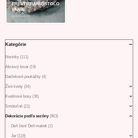
PRESTIERANIE/STOLO
VANIE
15
PRODUKTOV
Kategórie
Novinky
(111)
Akciový tovar
(19)
Darčekové poukážky
(4)
Živé kvety
(34)
Kvetinové boxy
(38)
Smútočné
(21)
Dekorácie podľa sezóny
(863)
Deň žien/ Deň matiek
(2)
Jar
(118)