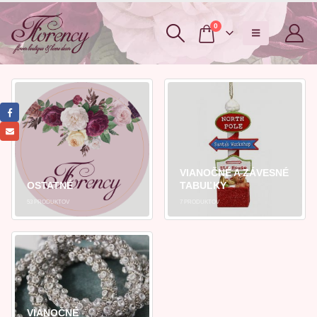
0
VIANOČNÉ A ZÁVESNÉ
OSTATNÉ
TABUĽKY
53
PRODUKTOV
7
PRODUKTOV
VIANOČNÉ