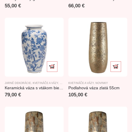
55,00
€
66,00
€
JARNÉ DEKORÁCIE
,
KVETINÁČE A VÁZY
,
LETNÉ DEKORÁCIE
KVETINÁČE A VÁZY
,
NOVINKY
,
NOVINKY
Keramická váza s vtákom bielo-modrá tem. Bird of Paradise 37cm
Podlahová váza zlatá 55cm
79,00
€
105,00
€