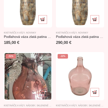
KVETINÁČE A VÁZY
,
NOVINKY
KVETINÁČE A VÁZY
,
NOVINKY
Podlahová váza zlatá patina 70cm
Podlahová váza zlatá patina 90cm
185,00
€
290,00
€
-51%
-22%
KVETINÁČE A VÁZY
,
NÁDOBY
,
SKLENENÉ VÝROBKY
KVETINÁČE A VÁZY
,
NÁDOBY
,
SKLENENÉ VÝROBKY