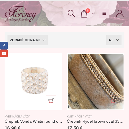
0
KVETINÁČE A VÁZY
KVETINÁČE A VÁZY
Črepník Vonda White round cement 18x17cm
Črepník Rydel brown oval 33x13cm
16,90
€
17,50
€