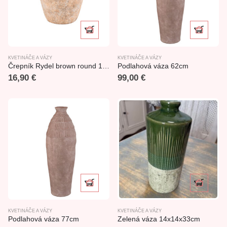
KVETINÁČE A VÁZY
KVETINÁČE A VÁZY
Črepník Rydel brown round 18x17cm
Podlahová váza 62cm
16,90
€
99,00
€
KVETINÁČE A VÁZY
KVETINÁČE A VÁZY
Podlahová váza 77cm
Zelená váza 14x14x33cm