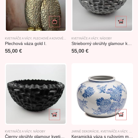
KVETINÁČE A VÁZY
,
PLECHOVÉ A KOVOVÉ VÝROBKY
KVETINÁČE A VÁZY
,
NÁDOBY
Plechová váza gold I.
Strieborný okrúhly glamour kvetináč 48x23cm
55,00
€
55,00
€
KVETINÁČE A VÁZY
,
NÁDOBY
JARNÉ DEKORÁCIE
,
KVETINÁČE A VÁZY
,
LETN
Čierny okrúhly glamour kvetináč 48x23cm
Keramická váza s ružovým motívom bielo-modrá 26cm