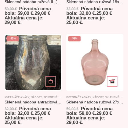
Sklenená nádoba ružová II. (27x42cm)
Sklenená nádoba ružová 18x30cm
Pôvodná cena
Pôvodná cena
59,00
€
32,00
€
bola: 59,00 €.
29,00
€
bola: 32,00 €.
25,00
€
Aktuálna cena je:
Aktuálna cena je:
29,00 €.
25,00 €.
-22%
-51%
KVETINÁČE A VÁZY
,
NÁDOBY
,
SKLENENÉ VÝROBKY
KVETINÁČE A VÁZY
,
NÁDOBY
,
SKLENENÉ VÝROBKY
Sklenená nádoba antracitová18x30cm
Sklenená nádoba ružová 27x42cm
Pôvodná cena
Pôvodná cena
32,00
€
59,00
€
bola: 32,00 €.
25,00
€
bola: 59,00 €.
29,00
€
Aktuálna cena je:
Aktuálna cena je:
25,00 €.
29,00 €.