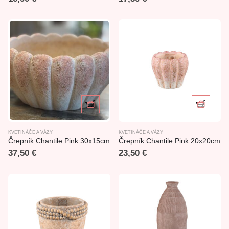
KVETINÁČE A VÁZY
KVETINÁČE A VÁZY
Črepník Chantile Pink 30x15cm
Črepník Chantile Pink 20x20cm
37,50
€
23,50
€