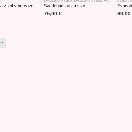
SVADOBNÁ KYTICA
,
SVADOBNÉ KYTICE
,
WEDDING
SVADOBN
Svadobná kytica z kál v bordovo-bielej kombinácii
Svadobná kytica slza
Svadob
75,00
€
69,00