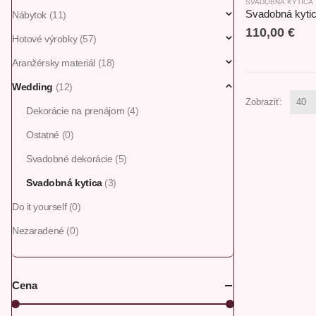
SVADOBNÁ KYTICA
Nábytok
(11)
110,00
€
Hotové výrobky
(57)
Aranžérsky materiál
(18)
Wedding
(12)
Zobraziť:
Dekorácie na prenájom
(4)
Ostatné
(0)
Svadobné dekorácie
(5)
Svadobná kytica
(3)
Do it yourself
(0)
Nezaradené
(0)
Cena