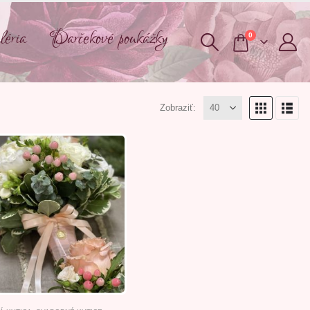
éria
Darčekové poukážky
0
Zobraziť: