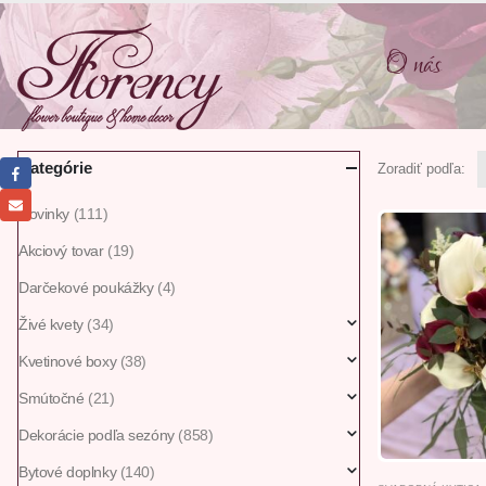
O nás
Kategórie
Zoradiť podľa:
Novinky
(111)
Akciový tovar
(19)
Darčekové poukážky
(4)
Živé kvety
(34)
Kvetinové boxy
(38)
Smútočné
(21)
Dekorácie podľa sezóny
(858)
Bytové doplnky
(140)