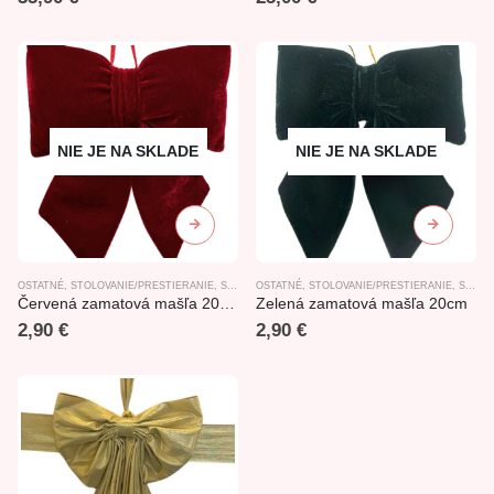
NIE JE NA SKLADE
NIE JE NA SKLADE
OSTATNÉ
,
STOLOVANIE/PRESTIERANIE
,
STUHY, ORGANZY
OSTATNÉ
,
STOLOVANIE/PRESTIERANIE
,
SVADOBNÉ DEKORÁCIE
,
VIANOČNÉ
,
STUHY, ORGANZY
Červená zamatová mašľa 20cm
Zelená zamatová mašľa 20cm
2,90
€
2,90
€