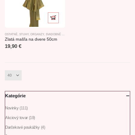
OSTATNÉ
,
STUHY, ORGANZY
,
SVADOBNÉ DEKORÁCIE
Zlatá mašľa na dvere 50cm
19,90
€
Kategórie
Novinky
(111)
Akciový tovar
(19)
Darčekové poukážky
(4)