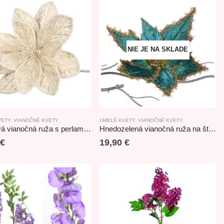
NIE JE NA SKLADE
VETY
,
VIANOČNÉ KVETY
UMELÉ KVETY
,
VIANOČNÉ KVETY
Krémová vianočná ruža s perlami na štipci 28cm
Hnedozelená vianočná ruža na štipci 30cm
€
19,90
€