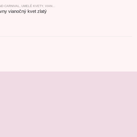
ND CARNIVAL
,
UMELÉ KVETY
,
VIANOČNÉ KVETY
vny vianočný kvet zlatý