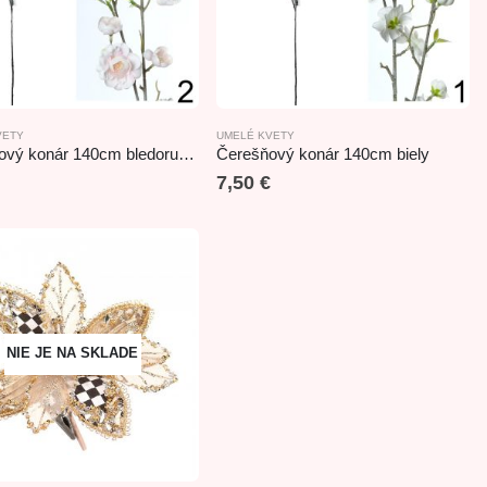
VETY
UMELÉ KVETY
Čerešňový konár 140cm bledoružový
Čerešňový konár 140cm biely
7,50
€
NIE JE NA SKLADE