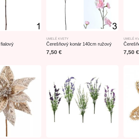
UMELÉ KVETY
UMELÉ K
fialový
Čerešňový konár 140cm ružový
7,50
€
7,50
€