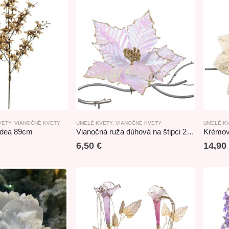
VETY
,
VIANOČNÉ KVETY
UMELÉ KVETY
,
VIANOČNÉ KVETY
UMELÉ K
hidea 89cm
Vianočná ruža dúhová na štipci 27cm
6,50
€
14,90