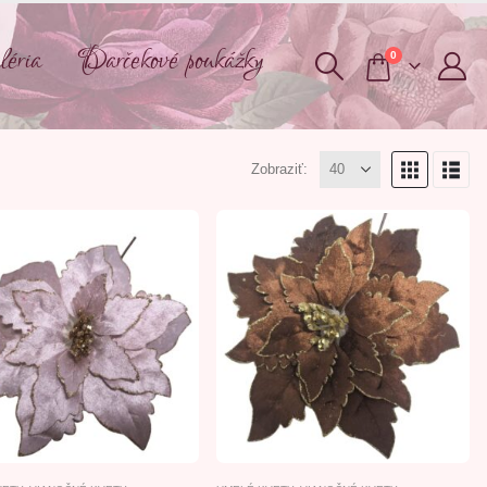
éria
Darčekové poukážky
0
Zobraziť: