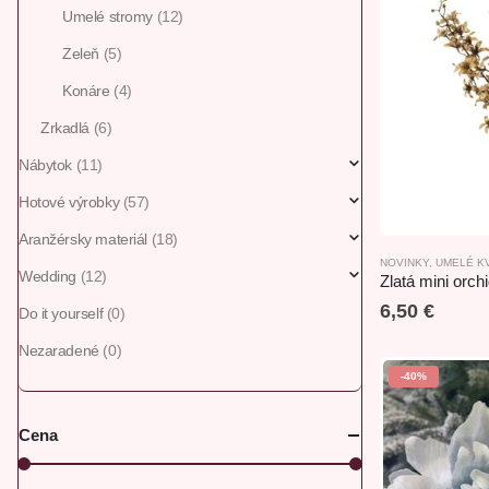
Umelé stromy
(12)
Zeleň
(5)
Konáre
(4)
Zrkadlá
(6)
Nábytok
(11)
Hotové výrobky
(57)
Aranžérsky materiál
(18)
NOVINKY
,
UMELÉ K
Wedding
(12)
Zlatá mini orc
6,50
€
Do it yourself
(0)
Nezaradené
(0)
-40%
Cena