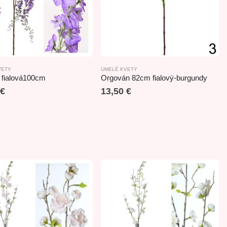
VETY
KVETY
,
VIANOČNÉ KVETY
UMELÉ KVETY
a fialová100cm
Orgován 82cm fialový-burgundy
€
13,50
€