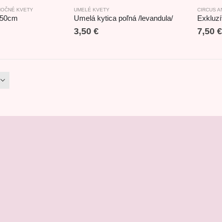
NOČNÉ KVETY
UMELÉ KVETY
CIRCUS A
d 50cm
Umelá kytica poľná /levandula/
Exkluzí
3,50
€
7,50
€