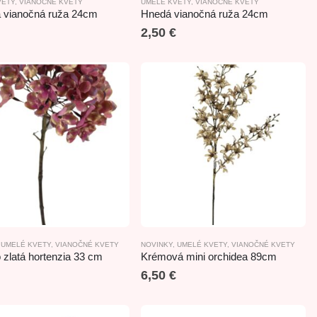
VETY
,
VIANOČNÉ KVETY
UMELÉ KVETY
,
VIANOČNÉ KVETY
 vianočná ruža 24cm
Hnedá vianočná ruža 24cm
2,50
€
,
UMELÉ KVETY
,
VIANOČNÉ KVETY
NOVINKY
,
UMELÉ KVETY
,
VIANOČNÉ KVETY
zlatá hortenzia 33 cm
Krémová mini orchidea 89cm
6,50
€