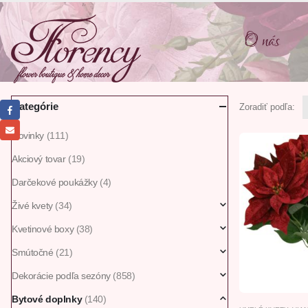
O nás
Kategórie
Zoradiť podľa:
Novinky
(111)
Akciový tovar
(19)
Darčekové poukážky
(4)
Živé kvety
(34)
Kvetinové boxy
(38)
Smútočné
(21)
Dekorácie podľa sezóny
(858)
Bytové doplnky
(140)