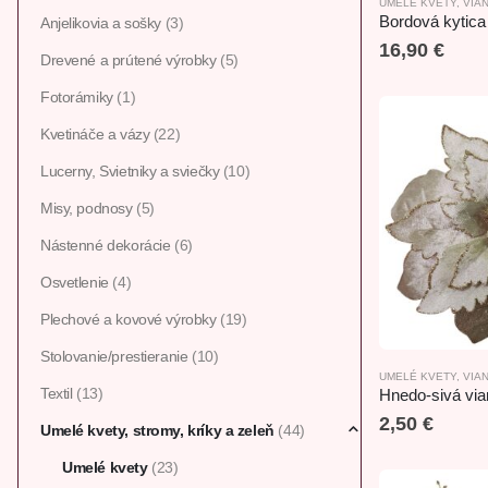
UMELÉ KVETY
,
VIA
Anjelikovia a sošky
(3)
16,90
€
Drevené a prútené výrobky
(5)
Fotorámiky
(1)
Kvetináče a vázy
(22)
Lucerny, Svietniky a sviečky
(10)
Misy, podnosy
(5)
Nástenné dekorácie
(6)
Osvetlenie
(4)
Plechové a kovové výrobky
(19)
Stolovanie/prestieranie
(10)
UMELÉ KVETY
,
VIA
Textil
(13)
Hnedo-sivá vi
2,50
€
Umelé kvety, stromy, kríky a zeleň
(44)
Umelé kvety
(23)