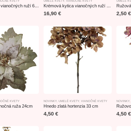
NOČNÉ KVETY
UMELÉ KVETY
,
VIANOČNÉ KVETY
UMELÉ K
Bordová kytica vianočných ruží 65cm
Krémová kytica vianočných ruží 65cm
Ružová
16,90
€
2,50
€
NOČNÉ KVETY
NOVINKY
,
UMELÉ KVETY
,
VIANOČNÉ KVETY
NOVINKY
anočná ruža 24cm
Hnedo zlatá hortenzia 33 cm
Ružovo 
4,50
€
4,50
€