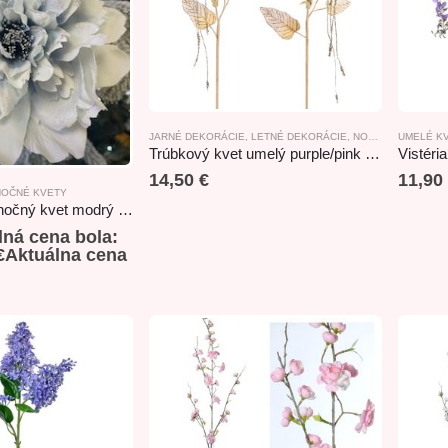
JARNÉ DEKORÁCIE
,
LETNÉ DEKORÁCIE
,
NOVINKY
,
UMELÉ K
UMELÉ 
Trúbkový kvet umelý purple/pink 53cm
Vistéri
14,50
€
11,90
NOČNÉ KVETY
Exkluzívny vianočný kvet modrý 18x30cm
ná cena bola:
€
Aktuálna cena