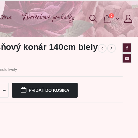
éria
Darčekové poukážky
0
ňový konár 140cm biely
melé kvety
PRIDAŤ DO KOŠÍKA