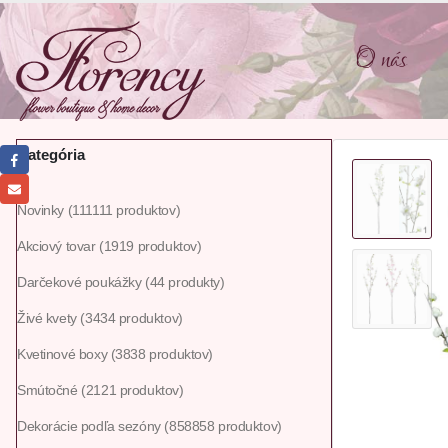
O nás
Kategória
Novinky
111
111 produktov
Akciový tovar
19
19 produktov
Darčekové poukážky
4
4 produkty
Živé kvety
34
34 produktov
Kvetinové boxy
38
38 produktov
Smútočné
21
21 produktov
Dekorácie podľa sezóny
858
858 produktov