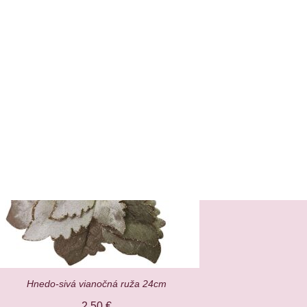
Hnedo-sivá vianočná ruža 24cm
2,50
€