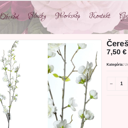
Služby
Workshop
Kontakt
Gal
Obchod
Čereš
7,50
€
Kategória:
U