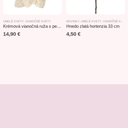
UMELÉ KVETY
,
VIANOČNÉ KVETY
NOVINKY
,
UMELÉ KVETY
,
VIANOČNÉ KVETY
Krémová vianočná ruža s perlami na štipci 28cm
Hnedo zlatá hortenzia 33 cm
14,90
€
4,50
€