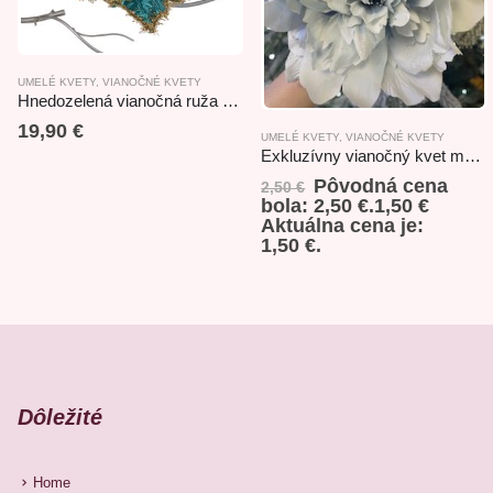
UMELÉ KVETY
,
VIANOČNÉ KVETY
Hnedozelená vianočná ruža na štipci 30cm
19,90
€
UMELÉ KVETY
,
VIANOČNÉ KVETY
Exkluzívny vianočný kvet modrý 18x30cm
Pôvodná cena
2,50
€
bola: 2,50 €.
1,50
€
Aktuálna cena je:
1,50 €.
Dôležité
Home