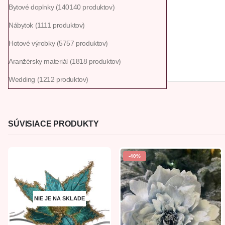
Bytové doplnky
140
140 produktov
Nábytok
11
11 produktov
Hotové výrobky
57
57 produktov
Aranžérsky materiál
18
18 produktov
Wedding
12
12 produktov
SÚVISIACE PRODUKTY
-40%
NIE JE NA SKLADE