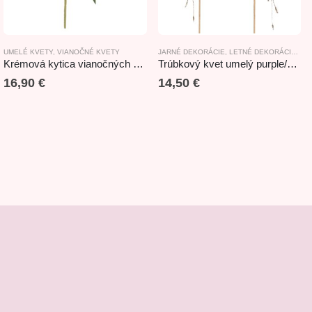
UMELÉ KVETY
,
VIANOČNÉ KVETY
JARNÉ DEKORÁCIE
,
LETNÉ DEKORÁCIE
,
NO
Krémová kytica vianočných ruží 65cm
Trúbkový kvet umelý purple/pink 53cm
16,90
€
14,50
€