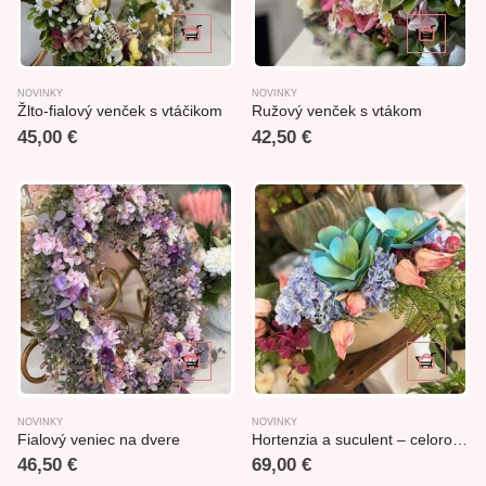
NOVINKY
NOVINKY
Žlto-fialový venček s vtáčikom
Ružový venček s vtákom
45,00
€
42,50
€
NOVINKY
NOVINKY
Fialový veniec na dvere
Hortenzia a suculent – celoročný aranžmán
46,50
€
69,00
€