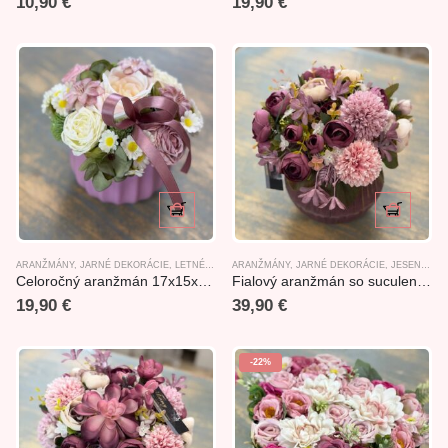
10,90
€
19,90
€
ARANŽMÁNY
,
JARNÉ DEKORÁCIE
,
LETNÉ DEKORÁCIE
ARANŽMÁNY
,
NOVINKY
,
JARNÉ DEKORÁCIE
,
JESENNÉ ARANŽMÁNY
Celoročný aranžmán 17x15x15cm
Fialový aranžmán so suculentom 28x25x26cm
19,90
€
39,90
€
-22%