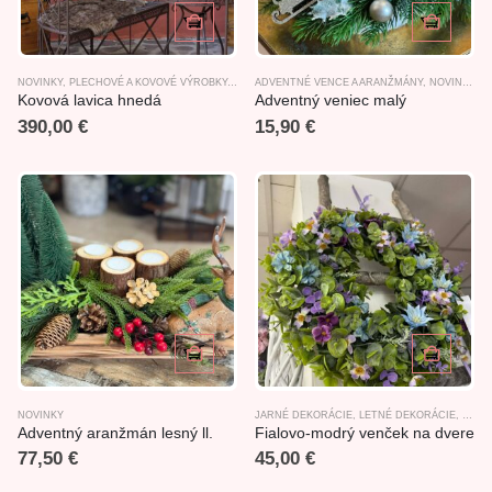
NOVINKY
,
PLECHOVÉ A KOVOVÉ VÝROBKY
,
ZÁHRADNÝ NÁBYTOK
ADVENTNÉ VENCE A ARANŽMÁNY
,
NOVINKY
Kovová lavica hnedá
Adventný veniec malý
390,00
€
15,90
€
NOVINKY
JARNÉ DEKORÁCIE
,
LETNÉ DEKORÁCIE
,
NOVI
Adventný aranžmán lesný ll.
Fialovo-modrý venček na dvere
77,50
€
45,00
€