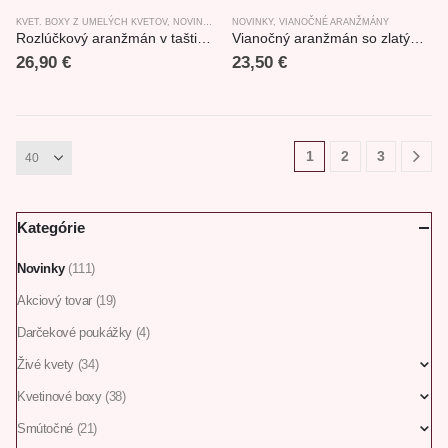
KVET. BOXY Z UMELÝCH KVETOV
,
NOVINKY
,
ROZLÚČKOVÉ PREDMETY, DARČEKY
NOVINKY
,
VIANOČNÉ ARANŽMÁNY
Rozlúčkový aranžmán v taštičke 29x17x19cm
Vianočný aranžmán so zlatými sviečkami 22x42cm
26,90
€
23,50
€
1
2
3
Kategórie
Novinky
(111)
Akciový tovar
(19)
Darčekové poukážky
(4)
Živé kvety
(34)
Kvetinové boxy
(38)
Smútočné
(21)