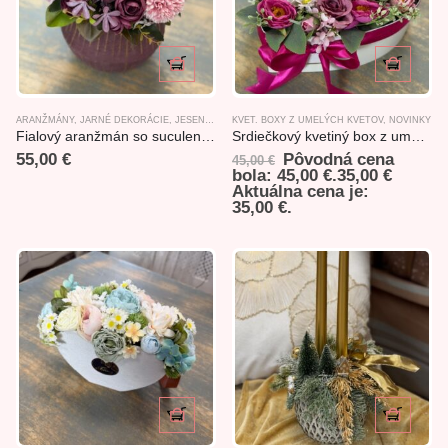
ARANŽMÁNY
,
JARNÉ DEKORÁCIE
,
JESENNÉ ARANŽMÁNY
KVET. BOXY Z UMELÝCH KVETOV
,
LETNÉ DEKORÁCIE
,
NOVINKY
,
NOVINKY
Fialový aranžmán so suculentom 27x24x32cm
Srdiečkový kvetiný box z umelých kvetov
55,00
€
Pôvodná cena
45,00
€
bola: 45,00 €.
35,00
€
Aktuálna cena je:
35,00 €.