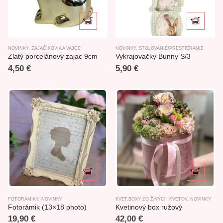
NOVINKY
,
ZAJAČIKOVIA A VAJCE
NOVINKY
,
STOLOVANIE/PRESTIERANIE
Zlatý porcelánový zajac 9cm
Vykrajovačky Bunny S/3
4,50
€
5,90
€
FOTORÁMIKY
,
NOVINKY
KVET.BOXY ZO ŽIVÝCH KVETOV
,
NOVINKY
Fotorámik (13×18 photo)
Kvetinový box ružový
19,90
€
42,00
€