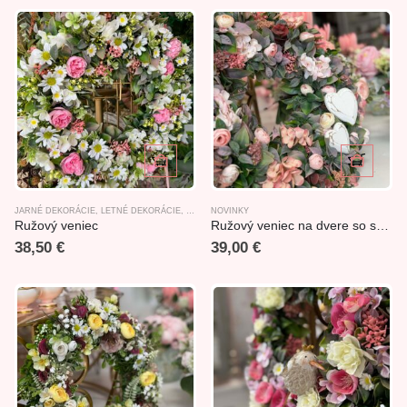
JARNÉ DEKORÁCIE
,
LETNÉ DEKORÁCIE
,
NOVINKY
NOVINKY
,
VENCE NA DVERE
Ružový veniec
Ružový veniec na dvere so srdcami
38,50
€
39,00
€