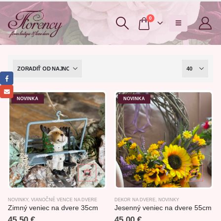
0
NOVINKA
NOVINKA
NOVINKY
,
VIANOČNÉ VENCE NA DVERE
DEKOR NA DVERE
,
NOVINKY
Zimný veniec na dvere 35cm
Jesenný veniec na dvere 55cm
45,50
€
45,00
€