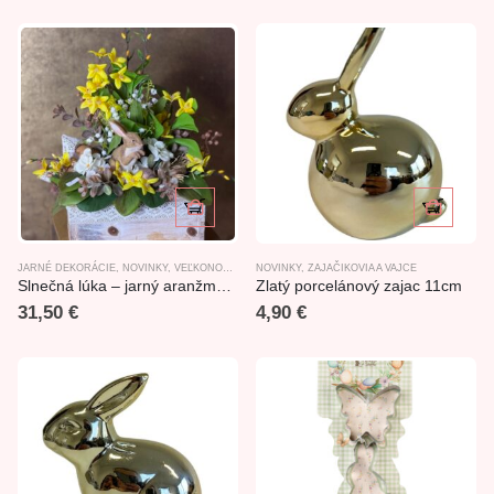
JARNÉ DEKORÁCIE
,
NOVINKY
,
VEĽKONOČNÉ ARANŽMÁNY
NOVINKY
,
ZAJAČIKOVIA A VAJCE
Slnečná lúka – jarný aranžmán so zajačikom 40x17x42cm
Zlatý porcelánový zajac 11cm
31,50
€
4,90
€