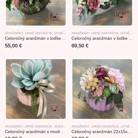
ARANŽMÁNY
,
JARNÉ DEKORÁCIE
,
LETNÉ DEKORÁCIE
ARANŽMÁNY
,
NOVINKY
,
JARNÉ DEKORÁCIE
,
LETNÉ DEKORÁCIE
Celoročný aranžmán v loďke 43x30x28cm
Celoročný aranžmán v loďke 49x32x31cm
55,00
€
69,50
€
ARANŽMÁNY
,
JARNÉ DEKORÁCIE
,
JESENNÉ ARANŽMÁNY
ARANŽMÁNY
,
LETNÉ DEKORÁCIE
,
JARNÉ DEKORÁCIE
,
NOVINKY
,
LETNÉ DEKORÁCIE
Celoročný aranžmán s modrou magnóliou 14x12x14cm
Celoročný aranžmán 22x15x16cm