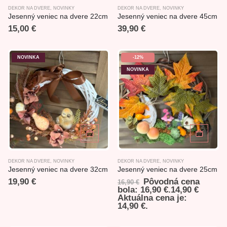
DEKOR NA DVERE
,
NOVINKY
DEKOR NA DVERE
,
NOVINKY
Jesenný veniec na dvere 22cm
Jesenný veniec na dvere 45cm
15,00
€
39,90
€
NOVINKA
-12%
NOVINKA
DEKOR NA DVERE
,
NOVINKY
DEKOR NA DVERE
,
NOVINKY
Jesenný veniec na dvere 32cm
Jesenný veniec na dvere 25cm
19,90
€
Pôvodná cena
16,90
€
bola: 16,90 €.
14,90
€
Aktuálna cena je:
14,90 €.