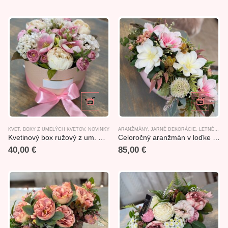
KVET. BOXY Z UMELÝCH KVETOV
,
NOVINKY
ARANŽMÁNY
,
JARNÉ DEKORÁCIE
,
LETNÉ DEKORÁCIE
Kvetinový box ružový z um. miešaných kvetov 30x29x25cm
Celoročný aranžmán v loďke 55x45x26cm
40,00
€
85,00
€