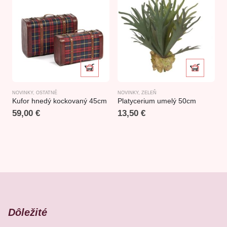
NOVINKY
,
OSTATNÉ
NOVINKY
,
ZELEŇ
C
Kufor hnedý kockovaný 45cm
Platycerium umelý 50cm
59,00
€
13,50
€
Dôležité