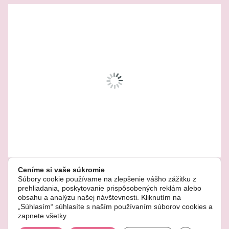
Related Products
Ceníme si vaše súkromie
Súbory cookie používame na zlepšenie vášho zážitku z
prehliadania, poskytovanie prispôsobených reklám alebo
obsahu a analýzu našej návštevnosti. Kliknutím na
„Súhlasím“ súhlasíte s naším používaním súborov cookies a
© Copyright 2022. Všetky práva vyhradené.
zapnete všetky.
Vianočná sukňička pre stromček červená 133cm