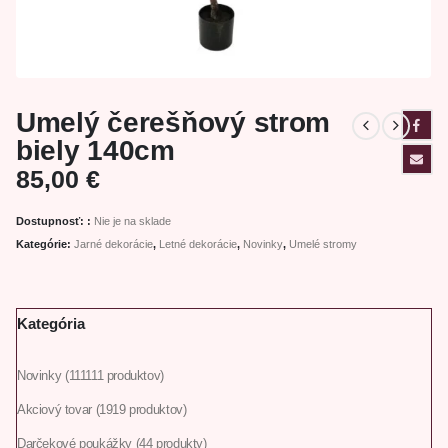
Umelý čerešňový strom
biely 140cm
85,00
€
Dostupnosť: :
Nie je na sklade
Kategórie:
Jarné dekorácie
,
Letné dekorácie
,
Novinky
,
Umelé stromy
Kategória
Novinky
111
111 produktov
Akciový tovar
19
19 produktov
Darčekové poukážky
4
4 produkty