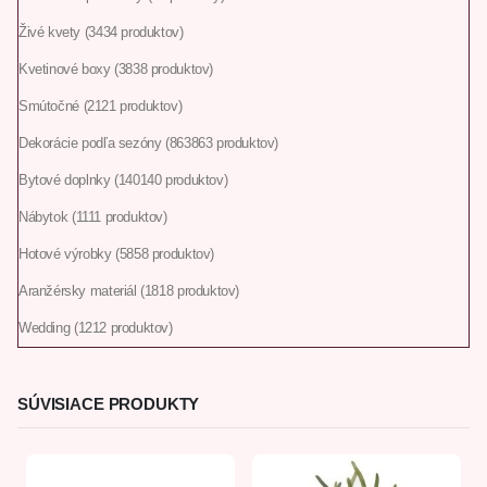
Živé kvety
34
34 produktov
Kvetinové boxy
38
38 produktov
Smútočné
21
21 produktov
Dekorácie podľa sezóny
863
863 produktov
Bytové doplnky
140
140 produktov
Nábytok
11
11 produktov
Hotové výrobky
58
58 produktov
Aranžérsky materiál
18
18 produktov
Wedding
12
12 produktov
SÚVISIACE PRODUKTY