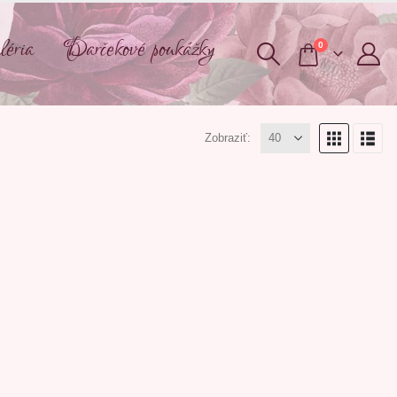
éria
Darčekové poukážky
0
Zobraziť: