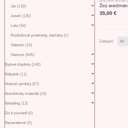
DEŇ ŽIEN/ DEŇ MAT
Živý aranžmán
Jar
(118)
35,00
€
Jeseň
(130)
Leto
(54)
Rozlúčkové predmety, darčeky
(1)
Zobraziť:
Valentín
(19)
Vianoce
(645)
Bytové doplnky
(140)
Nábytok
(11)
Hotové výrobky
(57)
Aranžérsky materiál
(18)
Wedding
(12)
Do it yourself
(0)
Nezaradené
(0)