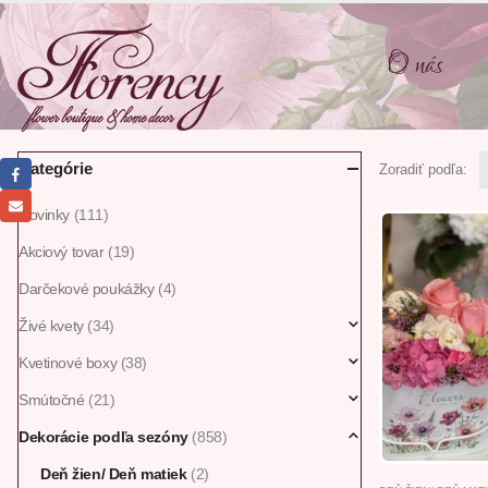
O nás
Kategórie
Zoradiť podľa:
Novinky
(111)
Akciový tovar
(19)
Darčekové poukážky
(4)
Živé kvety
(34)
Kvetinové boxy
(38)
Smútočné
(21)
Dekorácie podľa sezóny
(858)
Deň žien/ Deň matiek
(2)