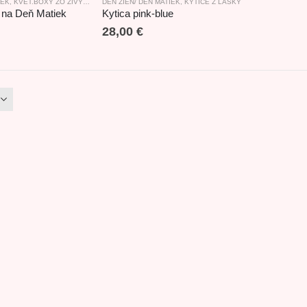
IEK
,
KVET.BOXY ZO ŽIVÝCH KVETOV - OKRÚHLE
DEŇ ŽIEN/ DEŇ MATIEK
,
KYTICE Z LÁSKY
 na Deň Matiek
Kytica pink-blue
28,00
€