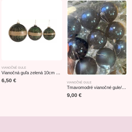
VIANOČNÉ GULE
Vianočná guľa zelená 10cm dark green ball/gold design
6,50
€
VIANOČNÉ GULE
Tmavomodré vianočné gule/set/ 8cm
9,00
€