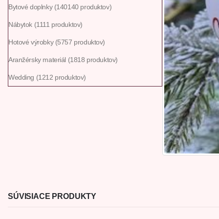
Bytové doplnky
140
140 produktov
Nábytok
11
11 produktov
Hotové výrobky
57
57 produktov
Aranžérsky materiál
18
18 produktov
Wedding
12
12 produktov
SÚVISIACE PRODUKTY