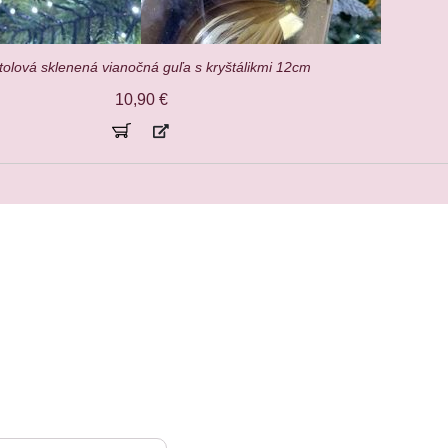
olová sklenená vianočná guľa s kryštálikmi 12cm
10,90
€