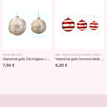
VIANOČNÉ GULE
MRS. SANTA CLAUS KITCHEN
,
VIANOČNÉ GULE
Vianočná guľa 10cm/glass champagne ball with gold design
Vianočná guľa červeno-bielá 10cm/Red-white glass ball
7,50
€
6,20
€