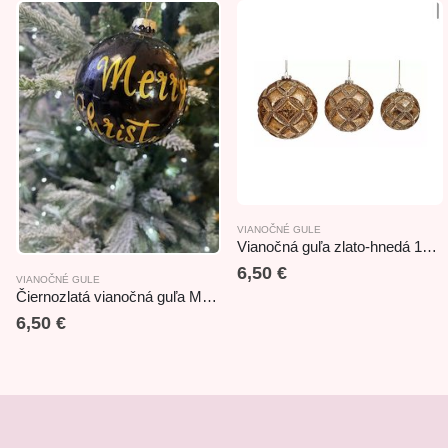
VIANOČNÉ GULE
Vianočná guľa zlato-hnedá 10cm/glass gold-brown ball
6,50
€
VIANOČNÉ GULE
Čiernozlatá vianočná guľa Merry Christmas 10cm
6,50
€