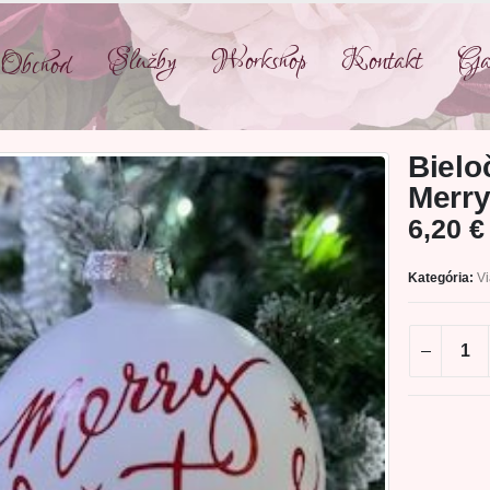
Služby
Workshop
Kontakt
Gal
Obchod
Bielo
Merry
6,20
€
Kategória:
V