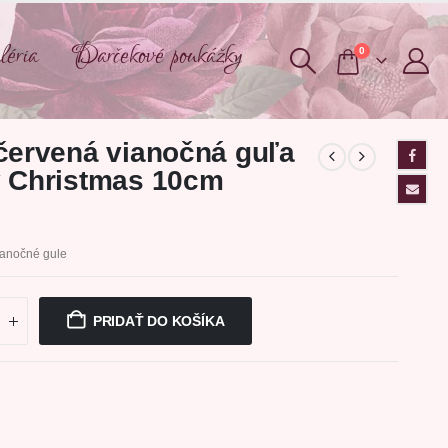
éria
Darčekové poukážky
0
červená vianočná guľa
 Christmas 10cm
ianočné gule
PRIDAŤ DO KOŠÍKA