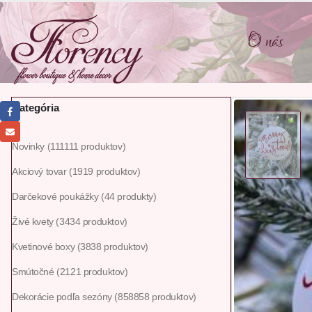
O nás
Kategória
Novinky
111
111 produktov
Akciový tovar
19
19 produktov
Darčekové poukážky
4
4 produkty
Živé kvety
34
34 produktov
Kvetinové boxy
38
38 produktov
Smútočné
21
21 produktov
Dekorácie podľa sezóny
858
858 produktov