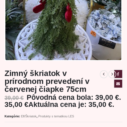
Zimný škriatok v
prírodnom prevedení v
červenej čiapke 75cm
Pôvodná cena bola: 39,00 €.
39,00
€
35,00
€
Aktuálna cena je: 35,00 €.
Kategórie:
Elf/Škriatok
,
Produkty s tematikou LES