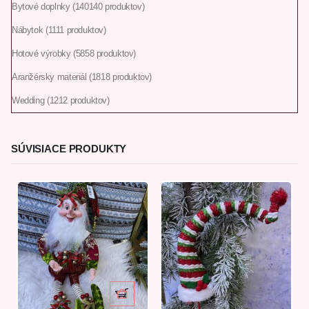
Bytové doplnky
140
140 produktov
Nábytok
11
11 produktov
Hotové výrobky
58
58 produktov
Aranžérsky materiál
18
18 produktov
Wedding
12
12 produktov
SÚVISIACE PRODUKTY