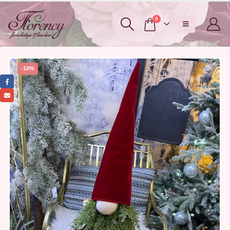
0
-10%