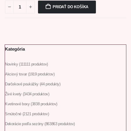
PRIDAŤ DO KOŠÍKA
Kategória
Novinky
111
111 produktov
Akciový tovar
19
19 produktov
Darčekové poukážky
4
4 produkty
Živé kvety
34
34 produktov
Kvetinové boxy
38
38 produktov
Smútočné
21
21 produktov
Dekorácie podľa sezóny
863
863 produktov