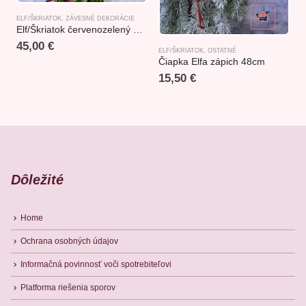
ELF/ŠKRIATOK
,
ZÁVESNÉ DEKORÁCIE
A
Elf/Škriatok červenozelený 41cm
45,00
€
ELF/ŠKRIATOK
,
OSTATNÉ
Čiapka Elfa zápich 48cm
15,50
€
Dôležité
Home
Ochrana osobných údajov
Informačná povinnosť voči spotrebiteľovi
Platforma riešenia sporov