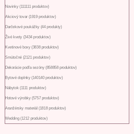
Novinky
111
111 produktov
Akciový tovar
19
19 produktov
Darčekové poukážky
4
4 produkty
Živé kvety
34
34 produktov
Kvetinové boxy
38
38 produktov
Smútočné
21
21 produktov
Dekorácie podľa sezóny
858
858 produktov
Bytové doplnky
140
140 produktov
Nábytok
11
11 produktov
Hotové výrobky
57
57 produktov
Aranžérsky materiál
18
18 produktov
Wedding
12
12 produktov