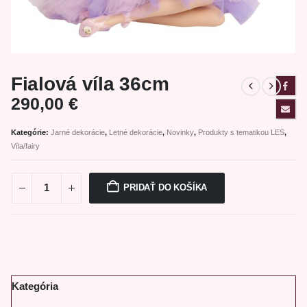
Fialová víla 36cm
290,00
€
Kategórie:
Jarné dekorácie
,
Letné dekorácie
,
Novinky
,
Produkty s tematikou LES
,
Víla/fairy
PRIDAŤ DO KOŠÍKA
Kategória