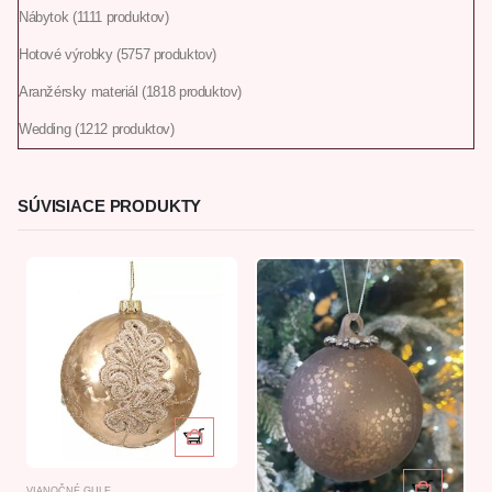
Nábytok
11
11 produktov
Hotové výrobky
57
57 produktov
Aranžérsky materiál
18
18 produktov
Wedding
12
12 produktov
SÚVISIACE PRODUKTY
VIANOČNÉ GULE
V