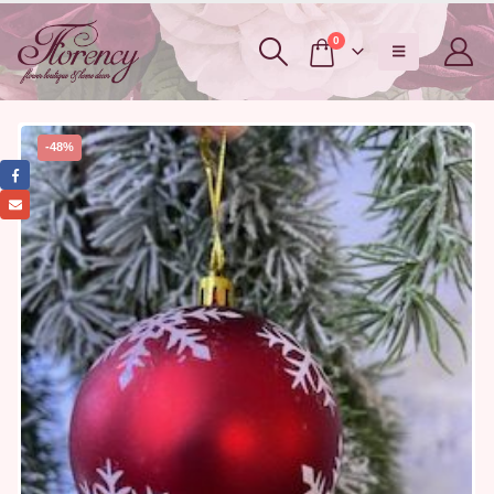
0
-48%