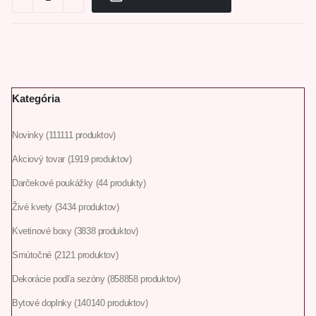
Kategória
Novinky
111
111 produktov
Akciový tovar
19
19 produktov
Darčekové poukážky
4
4 produkty
Živé kvety
34
34 produktov
Kvetinové boxy
38
38 produktov
Smútočné
21
21 produktov
Dekorácie podľa sezóny
858
858 produktov
Bytové doplnky
140
140 produktov