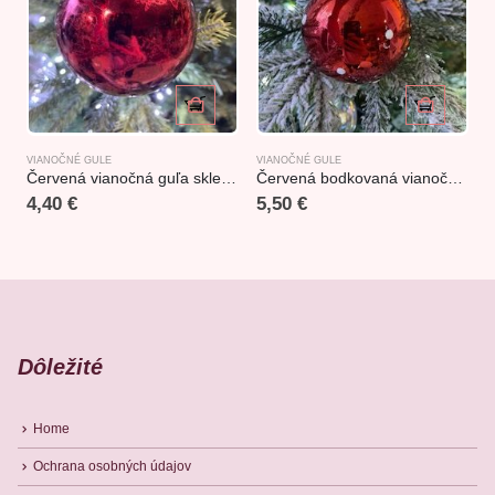
VIANOČNÉ GULE
VIANOČNÉ GULE
V
Červená vianočná guľa sklenená 10cm
Červená bodkovaná vianočná guľa sklenená 8cm
4,40
€
5,50
€
Dôležité
Home
Ochrana osobných údajov