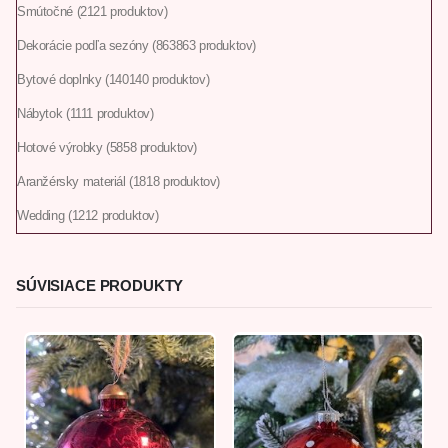
Smútočné
21
21 produktov
Dekorácie podľa sezóny
863
863 produktov
Bytové doplnky
140
140 produktov
Nábytok
11
11 produktov
Hotové výrobky
58
58 produktov
Aranžérsky materiál
18
18 produktov
Wedding
12
12 produktov
SÚVISIACE PRODUKTY