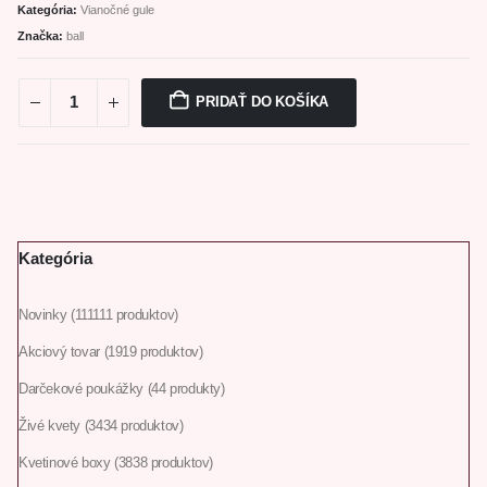
Kategória:
Vianočné gule
Značka:
ball
PRIDAŤ DO KOŠÍKA
Kategória
Novinky
111
111 produktov
Akciový tovar
19
19 produktov
Darčekové poukážky
4
4 produkty
Živé kvety
34
34 produktov
Kvetinové boxy
38
38 produktov