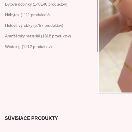
Bytové doplnky
140
140 produktov
Nábytok
11
11 produktov
Hotové výrobky
57
57 produktov
Aranžérsky materiál
18
18 produktov
Wedding
12
12 produktov
SÚVISIACE PRODUKTY