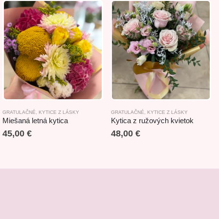
CE Z LÁSKY
GRATULAČNÉ
,
VALENTÍN
,
KYTICE Z LÁSKY
GRATULAČNÉ
,
KYTICE Z LÁSKY
Miešaná letná kytica
Kytica z ružových kvietok
45,00
€
48,00
€