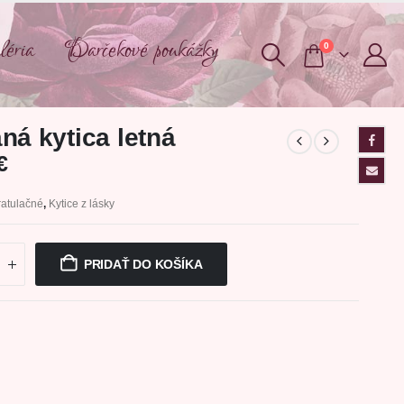
éria
Darčekové poukážky
0
ná kytica letná
€
atulačné
,
Kytice z lásky
PRIDAŤ DO KOŠÍKA