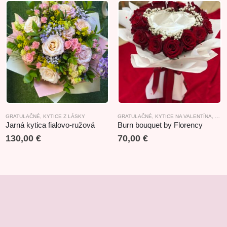
ICE Z LÁSKY
GRATULAČNÉ
,
ROZLÚČKOVÉ
,
KYTICE Z LÁSKY
GRATULAČNÉ
,
KYTICE NA VALENTÍNA
,
KYTI
Jarná kytica fialovo-ružová
Burn bouquet by Florency
130,00
€
70,00
€