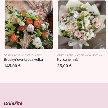
GRATULAČNÉ
,
KYTICE Z LÁSKY
GRATULAČNÉ
,
KYTICE NA VALENTÍNA
,
KYT
Broskyňová kytica veľká
Kytica jemná
145,00
€
35,00
€
Dôležité