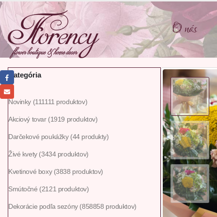
O nás
Kategória
Novinky
111
111 produktov
Akciový tovar
19
19 produktov
Darčekové poukážky
4
4 produkty
Živé kvety
34
34 produktov
Kvetinové boxy
38
38 produktov
Smútočné
21
21 produktov
Dekorácie podľa sezóny
858
858 produktov