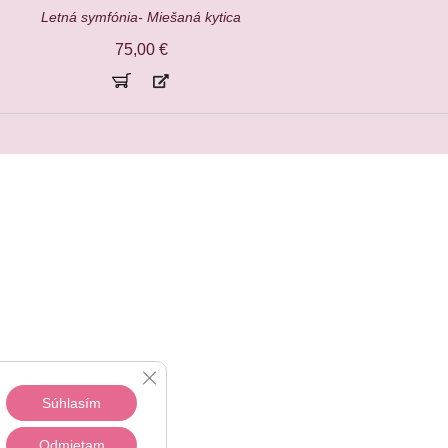
Letná symfónia- Miešaná kytica
75,00
€
Close GDPR Cookie Banner
Súhlasím
Odmietam