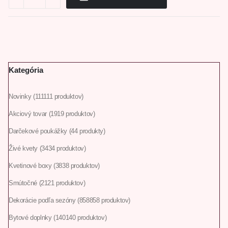
Kategória
Novinky
111
111 produktov
Akciový tovar
19
19 produktov
Darčekové poukážky
4
4 produkty
Živé kvety
34
34 produktov
Kvetinové boxy
38
38 produktov
Smútočné
21
21 produktov
Dekorácie podľa sezóny
858
858 produktov
Bytové doplnky
140
140 produktov