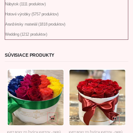
Nábytok
11
11 produktov
Hotové výrobky
57
57 produktov
Aranžérsky materiál
18
18 produktov
Wedding
12
12 produktov
SÚVISIACE PRODUKTY
KVET.BOXY ZO ŽIVÝCH KVETOV - OKRÚHLE
KVET.BOXY ZO ŽIVÝCH KVETOV - OKRÚHLE