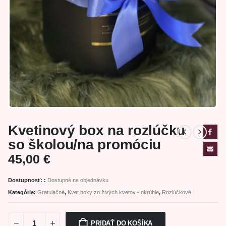
Kvetinový box na rozlúčku
so školou/na promóciu
45,00
€
Dostupnosť: :
Dostupné na objednávku
Kategórie:
Gratulačné
,
Kvet.boxy zo živých kvetov - okrúhle
,
Rozlúčkové
PRIDAŤ DO KOŠÍKA