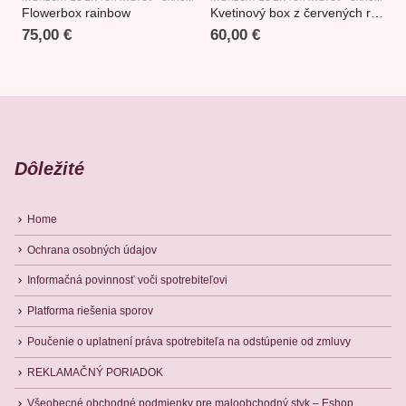
Flowerbox rainbow
Kvetinový box z červených ruží stredný
K
75,00
€
60,00
€
Dôležité
Home
Ochrana osobných údajov
Informačná povinnosť voči spotrebiteľovi
Platforma riešenia sporov
Poučenie o uplatnení práva spotrebiteľa na odstúpenie od zmluvy
REKLAMAČNÝ PORIADOK
Všeobecné obchodné podmienky pre maloobchodný styk – Eshop