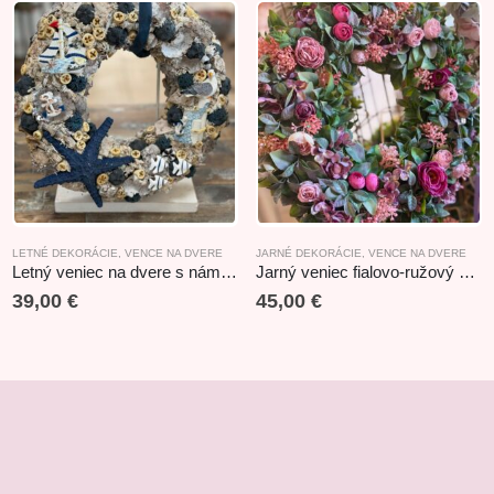
LETNÉ DEKORÁCIE
,
VENCE NA DVERE
,
VENCE NA DVERE
JARNÉ DEKORÁCIE
,
VENCE NA DVERE
Letný veniec na dvere s námorníckym motívom
Jarný veniec fialovo-ružový 44cm
39,00
€
45,00
€