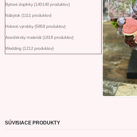
Bytové doplnky
140
140 produktov
Nábytok
11
11 produktov
Hotové výrobky
58
58 produktov
Aranžérsky materiál
18
18 produktov
Wedding
12
12 produktov
SÚVISIACE PRODUKTY