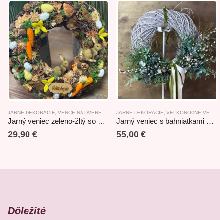
JARNÉ DEKORÁCIE
,
VENCE NA DVERE
JARNÉ DEKORÁCIE
,
VEĽKONOČNÉ VENCE NA DVERE
Jarný veniec zeleno-žltý so zajačikmi 29cm
Jarný veniec s bahniatkami v prírodnom štýle 92x53cm
29,90
€
55,00
€
Dôležité