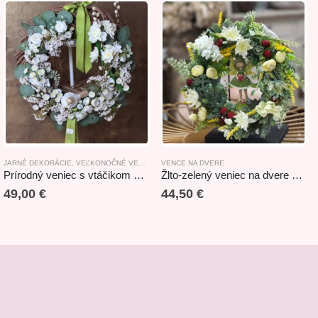
JARNÉ DEKORÁCIE
,
VEĽKONOČNÉ VENCE NA DVERE
VENCE NA DVERE
,
VENCE NA DVERE
Prírodný veniec s vtáčikom 42cm
Žlto-zelený veniec na dvere s jahodami 39cm
49,00
€
44,50
€