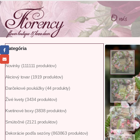
O nás
Kategória
Novinky
111
111 produktov
Akciový tovar
19
19 produktov
Darčekové poukážky
4
4 produkty
Živé kvety
34
34 produktov
Kvetinové boxy
38
38 produktov
Smútočné
21
21 produktov
Dekorácie podľa sezóny
863
863 produktov