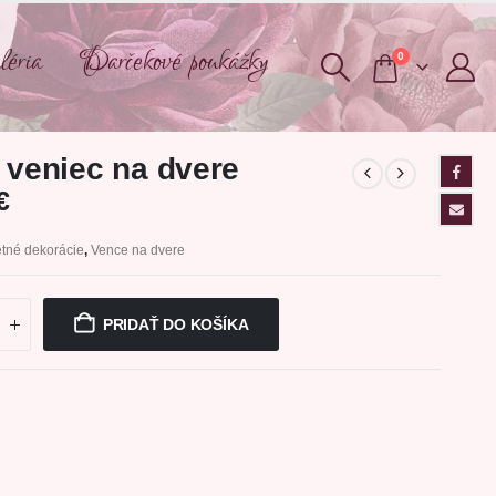
éria
Darčekové poukážky
0
 veniec na dvere
€
tné dekorácie
,
Vence na dvere
PRIDAŤ DO KOŠÍKA