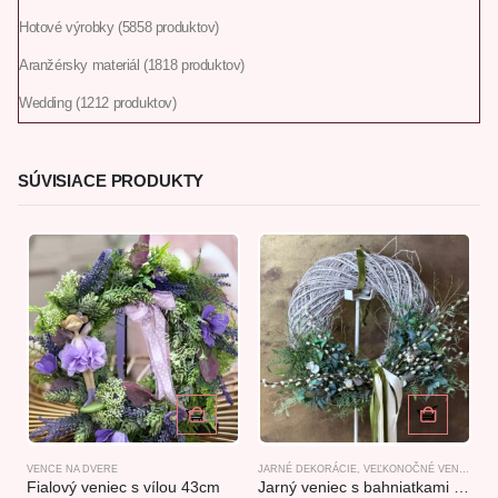
Hotové výrobky
58
58 produktov
Aranžérsky materiál
18
18 produktov
Wedding
12
12 produktov
SÚVISIACE PRODUKTY
VENCE NA DVERE
JARNÉ DEKORÁCIE
,
VEĽKONOČNÉ VENCE NA DVERE
J
Fialový veniec s vílou 43cm
Jarný veniec s bahniatkami v prírodnom štýle 92x53cm