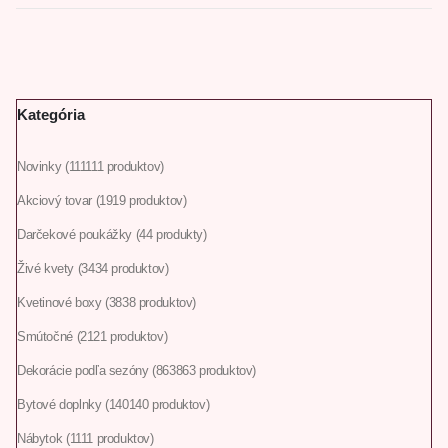
Kategória
Novinky
111
111 produktov
Akciový tovar
19
19 produktov
Darčekové poukážky
4
4 produkty
Živé kvety
34
34 produktov
Kvetinové boxy
38
38 produktov
Smútočné
21
21 produktov
Dekorácie podľa sezóny
863
863 produktov
Bytové doplnky
140
140 produktov
Nábytok
11
11 produktov