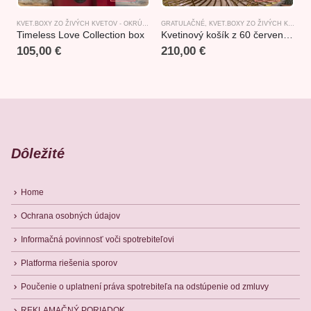
KVET.BOXY ZO ŽIVÝCH KVETOV - OKRÚHLE
,
VALENTÍN
GRATULAČNÉ
,
KVET.BOXY ZO ŽIVÝCH KVETOV - OKRÚHLE
Timeless Love Collection box
Kvetinový košík z 60 červených ruží
K
105,00
€
210,00
€
Dôležité
Home
Ochrana osobných údajov
Informačná povinnosť voči spotrebiteľovi
Platforma riešenia sporov
Poučenie o uplatnení práva spotrebiteľa na odstúpenie od zmluvy
REKLAMAČNÝ PORIADOK