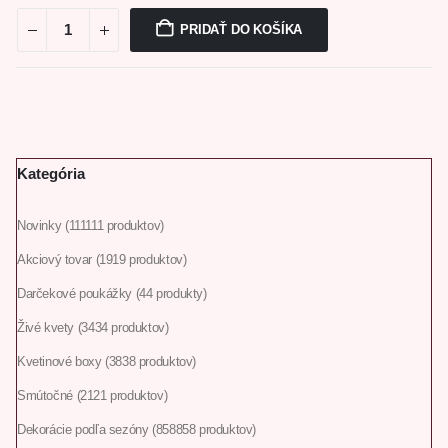
PRIDAŤ DO KOŠÍKA
Kategória
Novinky
111
111 produktov
Akciový tovar
19
19 produktov
Darčekové poukážky
4
4 produkty
Živé kvety
34
34 produktov
Kvetinové boxy
38
38 produktov
Smútočné
21
21 produktov
Dekorácie podľa sezóny
858
858 produktov