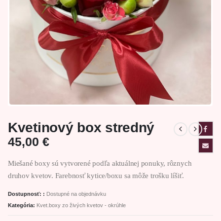
Kvetinový box stredný
45,00
€
Miešané boxy sú vytvorené podľa aktuálnej ponuky, rôznych
druhov kvetov. Farebnosť kytice/boxu sa môže trošku líšiť.
Dostupnosť: :
Dostupné na objednávku
Kategória:
Kvet.boxy zo živých kvetov - okrúhle