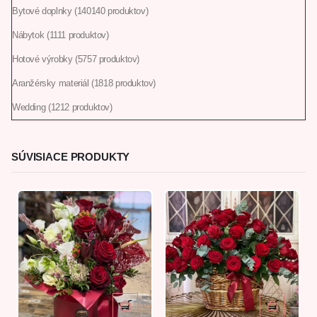
Bytové doplnky
140
140 produktov
Nábytok
11
11 produktov
Hotové výrobky
57
57 produktov
Aranžérsky materiál
18
18 produktov
Wedding
12
12 produktov
SÚVISIACE PRODUKTY