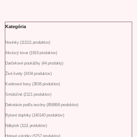
Kategória
Novinky
111
111 produktov
Akciový tovar
19
19 produktov
Darčekové poukážky
4
4 produkty
Živé kvety
34
34 produktov
Kvetinové boxy
38
38 produktov
Smútočné
21
21 produktov
Dekorácie podľa sezóny
858
858 produktov
Bytové doplnky
140
140 produktov
Nábytok
11
11 produktov
Hotové výrobky
57
57 produktov