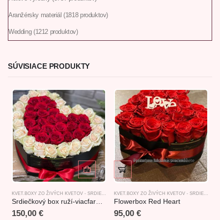
Aranžérsky materiál
18
18 produktov
Wedding
12
12 produktov
SÚVISIACE PRODUKTY
Tento produkt má viacero variantov. Možnosti si môžete vybrať na stránke produktu.
KVET.BOXY ZO ŽIVÝCH KVETOV - SRDIEČKOVÉ
KVET.BOXY ZO ŽIVÝCH KVETOV - SRDIEČKOVÉ
Srdiečkový box ruží-viacfarebný
Flowerbox Red Heart
K
150,00
€
95,00
€