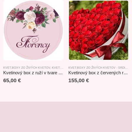
KVET.BOXY ZO ŽIVÝCH KVETOV
,
KVET.BOXY ZO ŽIVÝCH KVETOV - SRDIEČKOVÉ
,
KVET
KVET.BOXY ZO ŽIVÝCH KVETOV - SRDIEČKOVÉ
Kvetinový box z ruží v tvare srdce
Kvetinový box z červených ruží
65,00
€
155,00
€