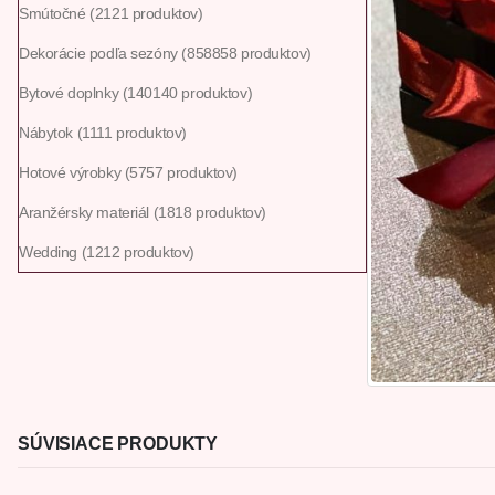
Smútočné
21
21 produktov
Dekorácie podľa sezóny
858
858 produktov
Bytové doplnky
140
140 produktov
Nábytok
11
11 produktov
Hotové výrobky
57
57 produktov
Aranžérsky materiál
18
18 produktov
Wedding
12
12 produktov
SÚVISIACE PRODUKTY