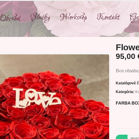
Služby
Workshop
Kontakt
Gal
Obchod
Flowe
95,00
Box obsahuj
Katalógové č
Kategória:
Kv
FARBA BO
DOS