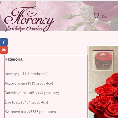
O nás
Kategória
Novinky
111
111 produktov
Akciový tovar
19
19 produktov
Darčekové poukážky
4
4 produkty
Živé kvety
34
34 produktov
Kvetinové boxy
38
38 produktov