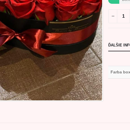
ĎALŠIE IN
Farba bo