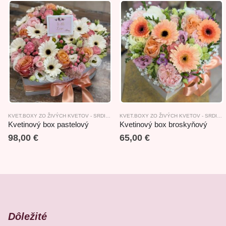
KVET.BOXY ZO ŽIVÝCH KVETOV - SRDIEČKOVÉ
KVET.BOXY ZO ŽIVÝCH KVETOV - SRDIEČKOVÉ
Kvetinový box pastelový
Kvetinový box broskyňový
98,00
€
65,00
€
Dôležité