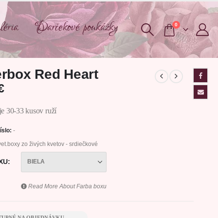
éria
Darčekové poukážky
0
rbox Red Heart
€
e 30-33 kusov ruží
íslo:
-
et.boxy zo živých kvetov - srdiečkové
XU
Read More About
Farba boxu
TUPNÉ NA OBJEDNÁVKU