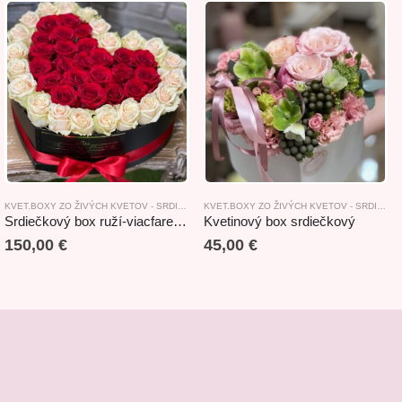
INOVÉ BOXY
KVET.BOXY ZO ŽIVÝCH KVETOV - SRDIEČKOVÉ
KVET.BOXY ZO ŽIVÝCH KVETOV - SRDIEČKOVÉ
Srdiečkový box ruží-viacfarebný
Kvetinový box srdiečkový
150,00
€
45,00
€