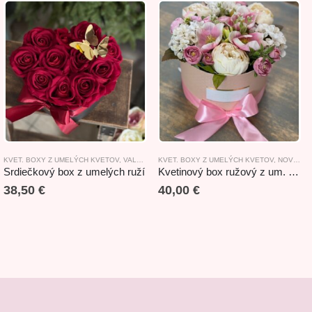
KVET. BOXY Z UMELÝCH KVETOV
,
VALENTÍN
KVET. BOXY Z UMELÝCH KVETOV
,
NOVINKY
Srdiečkový box z umelých ruží
Kvetinový box ružový z um. miešaných kvetov 30x29x25cm
38,50
€
40,00
€