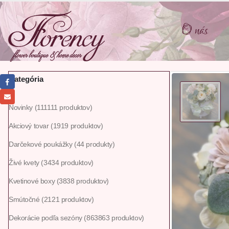
O nás
Kategória
Novinky
111
111 produktov
Akciový tovar
19
19 produktov
Darčekové poukážky
4
4 produkty
Živé kvety
34
34 produktov
Kvetinové boxy
38
38 produktov
Smútočné
21
21 produktov
Dekorácie podľa sezóny
863
863 produktov