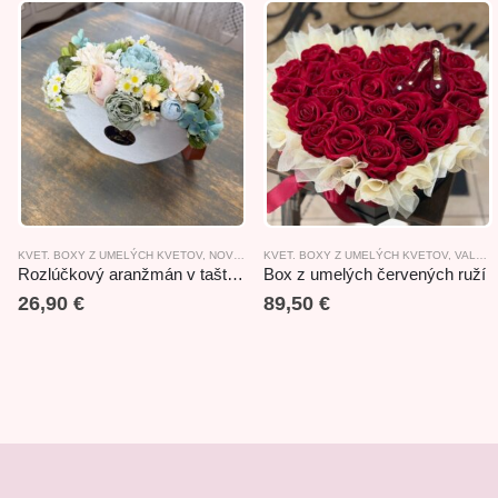
KVET. BOXY Z UMELÝCH KVETOV
,
NOVINKY
,
KVET. BOXY Z UMELÝCH KVETOV
ROZLÚČKOVÉ PREDMETY, DARČEKY
,
VALENTÍN
Rozlúčkový aranžmán v taštičke 29x17x19cm
Box z umelých červených ruží
26,90
€
89,50
€