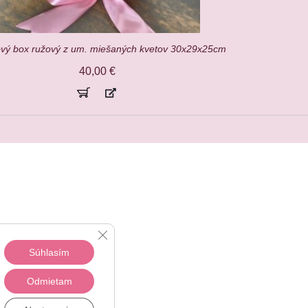
ový box ružový z um. miešaných kvetov 30x29x25cm
40,00
€
Close GDPR Cookie Banner
Súhlasím
Odmietam