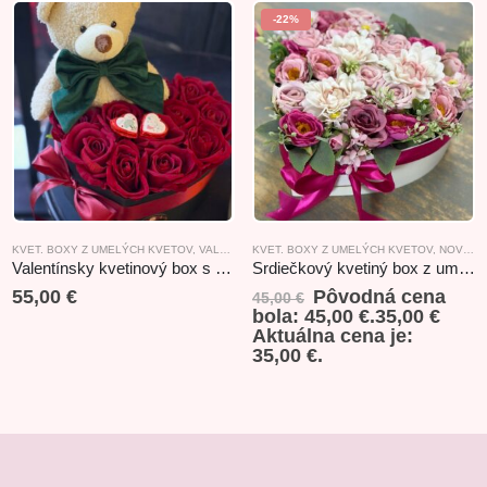
-22%
KVET. BOXY Z UMELÝCH KVETOV
,
VALENTÍN
KVET. BOXY Z UMELÝCH KVETOV
,
NOVINKY
Valentínsky kvetinový box s macíkom
Srdiečkový kvetiný box z umelých kvetov
55,00
€
Pôvodná cena
45,00
€
bola: 45,00 €.
35,00
€
Aktuálna cena je:
35,00 €.