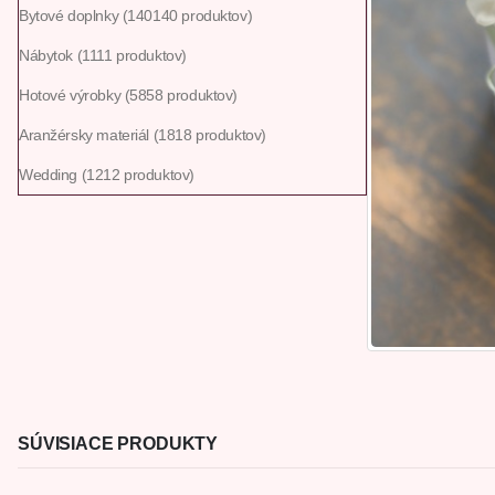
Bytové doplnky
140
140 produktov
Nábytok
11
11 produktov
Hotové výrobky
58
58 produktov
Aranžérsky materiál
18
18 produktov
Wedding
12
12 produktov
SÚVISIACE PRODUKTY