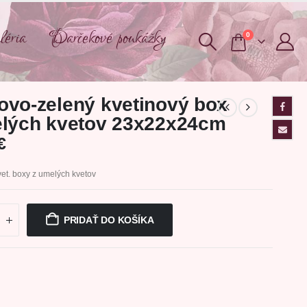
éria
Darčekové poukážky
0
vo-zelený kvetinový box
lých kvetov 23x22x24cm
€
et. boxy z umelých kvetov
PRIDAŤ DO KOŠÍKA