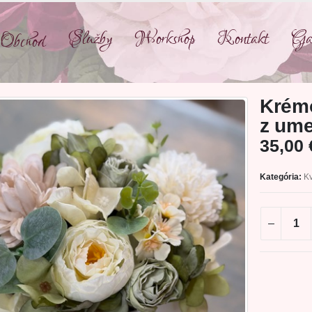
Služby
Workshop
Kontakt
Gal
Obchod
Krémo
z ume
35,00
Kategória:
Kv