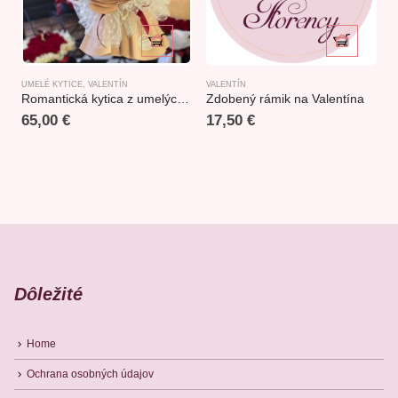
UMELÉ KYTICE
,
VALENTÍN
VALENTÍN
V
Romantická kytica z umelých červených ruží
Zdobený rámik na Valentína
L
65,00
€
17,50
€
Dôležité
Home
Ochrana osobných údajov