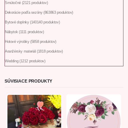
Smútočné
21
21 produktov
Dekorácie podľa sezóny
863
863 produktov
Bytové doplnky
140
140 produktov
Nábytok
11
11 produktov
Hotové výrobky
58
58 produktov
Aranžérsky materiál
18
18 produktov
Wedding
12
12 produktov
SÚVISIACE PRODUKTY