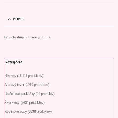
POPIS
Box obsahuje 27 umelých ruží.
Kategória
Novinky
111
111 produktov
Akciový tovar
19
19 produktov
Darčekové poukážky
4
4 produkty
Živé kvety
34
34 produktov
Kvetinové boxy
38
38 produktov