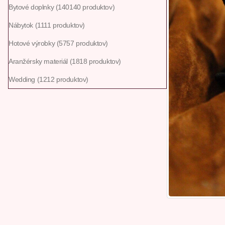
Bytové doplnky
140
140 produktov
Nábytok
11
11 produktov
Hotové výrobky
57
57 produktov
Aranžérsky materiál
18
18 produktov
Wedding
12
12 produktov