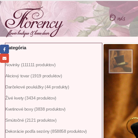
O nás
Kategória
Novinky
111
111 produktov
Akciový tovar
19
19 produktov
Darčekové poukážky
4
4 produkty
Živé kvety
34
34 produktov
Kvetinové boxy
38
38 produktov
Smútočné
21
21 produktov
Dekorácie podľa sezóny
858
858 produktov