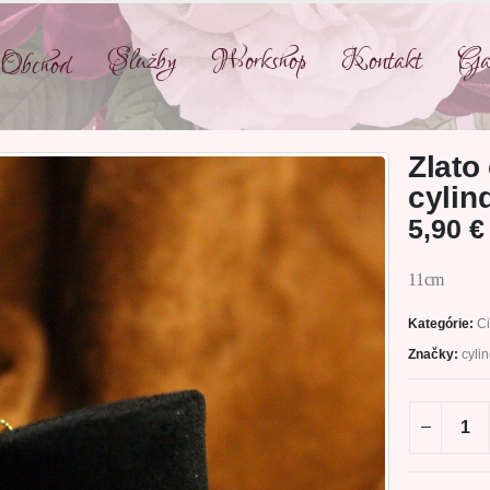
Služby
Workshop
Kontakt
Gal
Obchod
Zlato
cylin
5,90
€
11cm
Kategórie:
Ci
Značky:
cyli