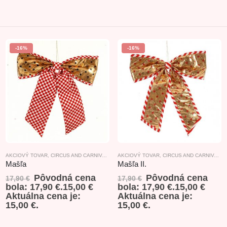
-16%
-16%
AKCIOVÝ TOVAR
,
CIRCUS AND CARNIVAL
,
VIANOČNÝ DOPLNKOVÝ TOVAR
AKCIOVÝ TOVAR
,
CIRCUS AND CARNIVAL
,
ZÁVESNÉ DE
,
Z
Mašľa
Mašľa II.
Pôvodná cena
Pôvodná cena
17,90
€
17,90
€
VIANOČNÝ AKCIOVÝ TOVAR
bola: 17,90 €.
15,00
€
bola: 17,90 €.
15,00
€
Aktuálna cena je:
Aktuálna cena je:
15,00 €.
15,00 €.