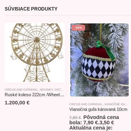
SÚVISIACE PRODUKTY
-56%
CIRCUS AND CARNIVAL
,
NOVINKY
,
OSTATNÉ
Ruské koleso 222cm /Wheel W/8 seats
1.200,00
€
CIRCUS AND CARNIVAL
,
VIANOČNÉ GULE
,
Vianočná guľa károvaná 10cm
Pôvodná cena
7,90
€
bola: 7,90 €.
3,50
€
Aktuálna cena je: