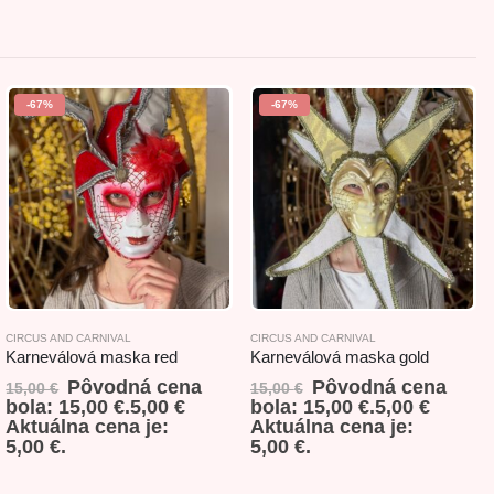
-67%
-67%
KORÁCIE
ÁVESNÉ DEKORÁCIE
CIRCUS AND CARNIVAL
CIRCUS AND CARNIVAL
Karneválová maska red
Karneválová maska gold
Pôvodná cena
Pôvodná cena
15,00
€
15,00
€
bola: 15,00 €.
5,00
€
bola: 15,00 €.
5,00
€
Aktuálna cena je:
Aktuálna cena je:
5,00 €.
5,00 €.