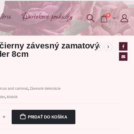
éria
Darčekové poukážky
0
 čierny závesný zamatový
der 8cm
rcus and carnival
,
Závesné dekorácie
nder
,
klobúk
PRIDAŤ DO KOŠÍKA