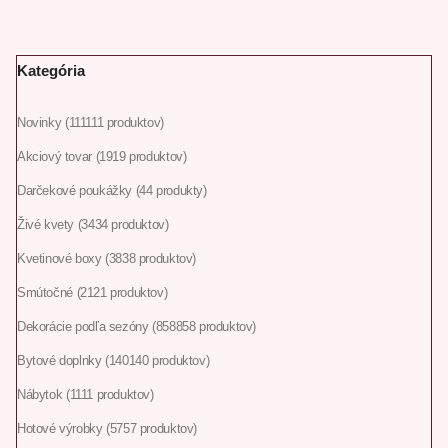
Kategória
Novinky
111
111 produktov
Akciový tovar
19
19 produktov
Darčekové poukážky
4
4 produkty
Živé kvety
34
34 produktov
Kvetinové boxy
38
38 produktov
Smútočné
21
21 produktov
Dekorácie podľa sezóny
858
858 produktov
Bytové doplnky
140
140 produktov
Nábytok
11
11 produktov
Hotové výrobky
57
57 produktov