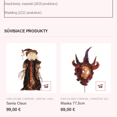
Aranžérsky materiál
18
18 produktov
Wedding
12
12 produktov
SÚVISIACE PRODUKTY
CIRCUS AND CARNIVAL
,
SANTAS
,
VIANOCE
CIRCUS AND CARNIVAL
,
VIANOČNÝ DOPLNKOVÝ TOVAR
Santa Claus
Maska 77,5cm
99,00
€
69,00
€
C