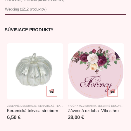
Wedding
12
12 produktov
SÚVISIACE PRODUKTY
JESENNÉ DEKORÁCIE
,
KERAMICKÉ TEKVICE
FIGÚRKY/ZVIERATKÁ
,
JESENNÉ DEKORÁCIE
,
A
N
Keramická tekvica strieborná 12,7×10,9cm
Závesná ozdoba: Víla s hroznom /FAIRY ON GRAPE 15,5cm
6,50
€
28,00
€