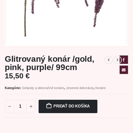
Glitrovaný konár /gold,
pink, purple/ 99cm
15,50
€
Kategórie:
Girlandy a dekoračné konáre
,
Jesenné dekorácie
,
Konáre
PRIDAŤ DO KOŠÍKA