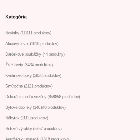
Kategória
Novinky
111
111 produktov
Akciový tovar
19
19 produktov
Darčekové poukážky
4
4 produkty
Živé kvety
34
34 produktov
Kvetinové boxy
38
38 produktov
Smútočné
21
21 produktov
Dekorácie podľa sezóny
858
858 produktov
Bytové doplnky
140
140 produktov
Nábytok
11
11 produktov
Hotové výrobky
57
57 produktov
Aranžérsky materiál
18
18 produktov