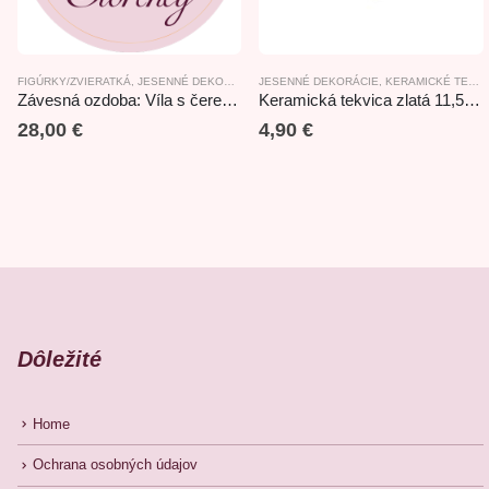
FIGÚRKY/ZVIERATKÁ
,
JESENNÉ DEKORÁCIE
,
JESENNÉ DEKORÁCIE
NOVINKY
,
VIANOČNÉ GULE
,
KERAMICKÉ TEKVICE
,
VÍLA/FAIRY
,
Závesná ozdoba: Víla s čerešňou/ CHERRY FAIRY 17cm
Keramická tekvica zlatá 11,5×7,6cm
28,00
€
4,90
€
Dôležité
Home
Ochrana osobných údajov