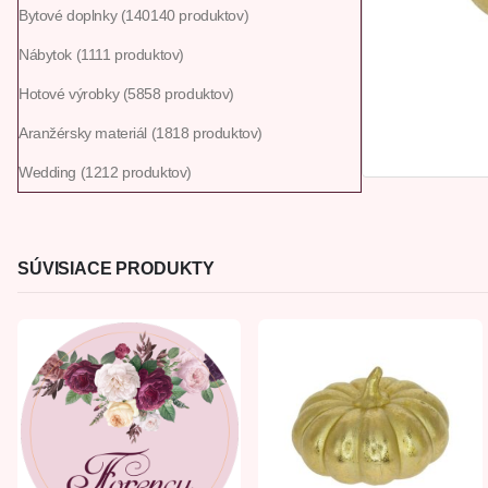
Bytové doplnky
140
140 produktov
Nábytok
11
11 produktov
Hotové výrobky
58
58 produktov
Aranžérsky materiál
18
18 produktov
Wedding
12
12 produktov
SÚVISIACE PRODUKTY