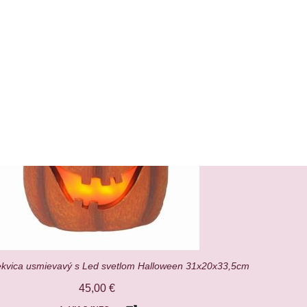
Nie je na sklade
ekvica usmievavý s Led svetlom Halloween 31x20x33,5cm
45,00
€