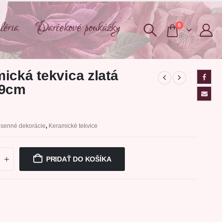
éria
Darčekové poukážky
0
ická tekvica zlatá
x9cm
esenné dekorácie
,
Keramické tekvice
PRIDAŤ DO KOŠÍKA