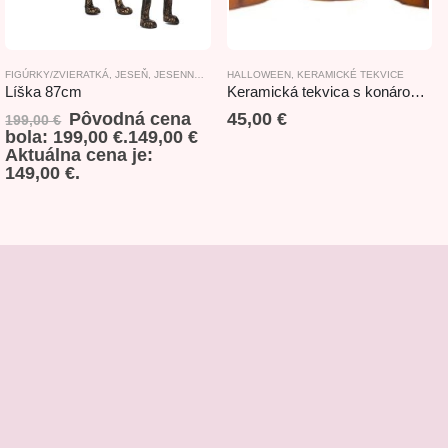
DOPLNKOVÝ TOVAR
FIGÚRKY/ZVIERATKÁ
,
JESEŇ
,
JESENNÉ DEKORÁCIE
HALLOWEEN
,
NOVINKY
,
KERAMICKÉ TEKVICE
Líška 87cm
Keramická tekvica s konárom s Led svetlom Halloween 31x20x33,5cm
Pôvodná cena
45,00
€
199,00
€
bola: 199,00 €.
149,00
€
Aktuálna cena je:
149,00 €.