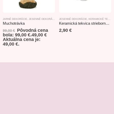
ZÁVESNÉ DEKORÁCIE
JARNÉ DEKORÁCIE
,
JESENNÉ DEKORÁCIE
,
PRODUKTY S TEMATIKOU LES
JESENNÉ DEKORÁCIE
,
KERAMICKÉ TEKVICE
,
VIANOČNÝ 
Muchotrávka
Keramická tekvica strieborná 6,5x6cm
Pôvodná cena
2,90
€
99,00
€
bola: 99,00 €.
49,00
€
Aktuálna cena je:
49,00 €.