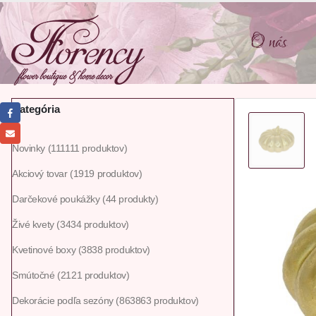
O nás
Kategória
Novinky
111
111 produktov
Akciový tovar
19
19 produktov
Darčekové poukážky
4
4 produkty
Živé kvety
34
34 produktov
Kvetinové boxy
38
38 produktov
Smútočné
21
21 produktov
Dekorácie podľa sezóny
863
863 produktov