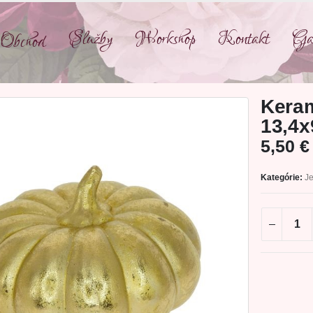
Služby
Workshop
Kontakt
Gal
Obchod
Keram
13,4
5,50
€
Kategórie:
J