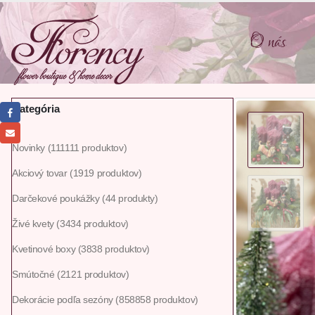
O nás
Kategória
Novinky
111
111 produktov
Akciový tovar
19
19 produktov
Darčekové poukážky
4
4 produkty
Živé kvety
34
34 produktov
Kvetinové boxy
38
38 produktov
Smútočné
21
21 produktov
Dekorácie podľa sezóny
858
858 produktov