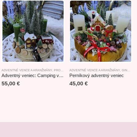
ADVENTNÉ VENCE A ARANŽMÁNY
,
VIANOČNÝ AKCIOVÝ TOVAR
,
PRODUKTY S TEMATIKOU LES
ADVENTNÉ VENCE A ARANŽMÁNY
,
GINGERBREAD
Adventný veniec: Camping v lese 28x30cm
Perníkový adventný veniec
55,00
€
45,00
€