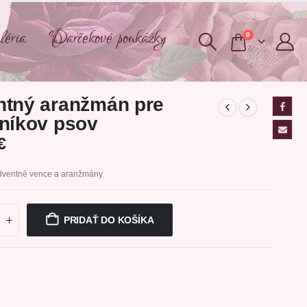
éria
Darčekové poukážky
0
tný aranžmán pre
níkov psov
€
dventné vence a aranžmány
PRIDAŤ DO KOŠÍKA