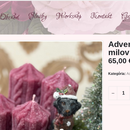
Služby
Workshop
Kontakt
Gal
Obchod
Adven
milov
65,00
Kategória:
A