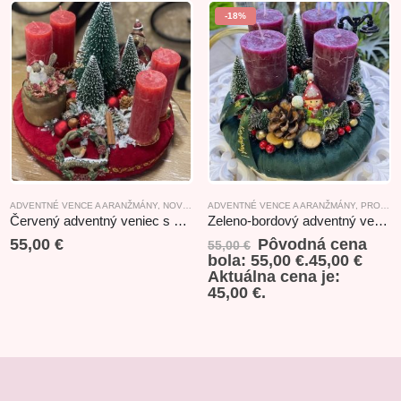
-18%
ADVENTNÉ VENCE A ARANŽMÁNY
,
NOVINKY
,
ADVENTNÉ VENCE A ARANŽMÁNY
PRODUKTY S TEMATIKOU LES
,
PRODUKTY S TEMATIKOU LES
Červený adventný veniec s vtáčikom 24x25cm
Zeleno-bordový adventný veniec lesný
55,00
€
Pôvodná cena
55,00
€
bola: 55,00 €.
45,00
€
Aktuálna cena je:
45,00 €.