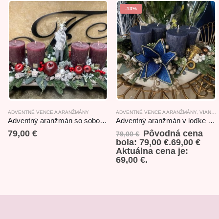
-13%
ADVENTNÉ VENCE A ARANŽMÁNY
ADVENTNÉ VENCE A ARANŽMÁNY
,
VIANOČNÝ AKCIOVÝ TOVAR
Adventný aranžmán so sobom bordový 55x20x25,5cm
Adventný aranžmán v loďke modrý 50x28x25cm
79,00
€
Pôvodná cena
79,00
€
bola: 79,00 €.
69,00
€
Aktuálna cena je:
69,00 €.