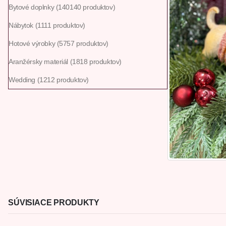
Bytové doplnky
140
140 produktov
Nábytok
11
11 produktov
Hotové výrobky
57
57 produktov
Aranžérsky materiál
18
18 produktov
Wedding
12
12 produktov
SÚVISIACE PRODUKTY