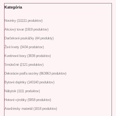
Kategória
Novinky
111
111 produktov
Akciový tovar
19
19 produktov
Darčekové poukážky
4
4 produkty
Živé kvety
34
34 produktov
Kvetinové boxy
38
38 produktov
Smútočné
21
21 produktov
Dekorácie podľa sezóny
863
863 produktov
Bytové doplnky
140
140 produktov
Nábytok
11
11 produktov
Hotové výrobky
58
58 produktov
Aranžérsky materiál
18
18 produktov