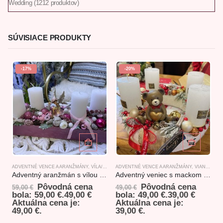
Wedding
12
12 produktov
SÚVISIACE PRODUKTY
-17%
-20%
ADVENTNÉ VENCE A ARANŽMÁNY
,
VÍLA/FAIRY
ADVENTNÉ VENCE A ARANŽMÁNY
,
VIANOČNÝ AKCIOVÝ TOVAR
A
Adventný aranžmán s vílou 42x11x18cm
Adventný veniec s mackom /červeno-biely/
Pôvodná cena
Pôvodná cena
59,00
€
49,00
€
bola: 59,00 €.
49,00
€
bola: 49,00 €.
39,00
€
Aktuálna cena je:
Aktuálna cena je:
49,00 €.
39,00 €.