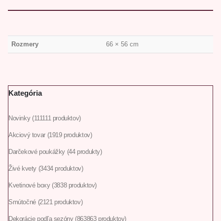
Rozmery
66 × 56 cm
Kategória
Novinky
111
111 produktov
Akciový tovar
19
19 produktov
Darčekové poukážky
4
4 produkty
Živé kvety
34
34 produktov
Kvetinové boxy
38
38 produktov
Smútočné
21
21 produktov
Dekorácie podľa sezóny
863
863 produktov