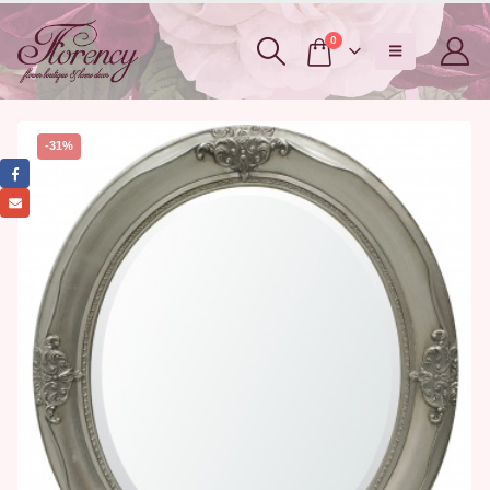
0
-31%