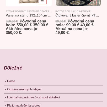
BYTOVÉ DOPLNKY
,
NÁSTENNÉ DEKORÁCIE
BYTOVÉ DOPLNKY
,
OSVETLENIE
B
Panel na stenu 192x104cm PTMD collection
Čipkovaný luster čierný PTMD collection
Pôvodná cena
Pôvodná cena
550,00
€
99,00
€
3
bola: 550,00 €.
350,00
€
bola: 99,00 €.
49,00
€
b
Aktuálna cena je:
Aktuálna cena je:
350,00 €.
49,00 €.
1
Dôležité
Home
Ochrana osobných údajov
Informačná povinnosť voči spotrebiteľovi
Platforma riešenia sporov