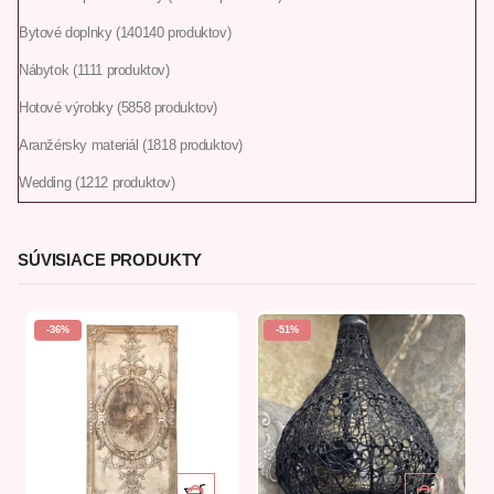
Bytové doplnky
140
140 produktov
Nábytok
11
11 produktov
Hotové výrobky
58
58 produktov
Aranžérsky materiál
18
18 produktov
Wedding
12
12 produktov
SÚVISIACE PRODUKTY
-36%
-51%