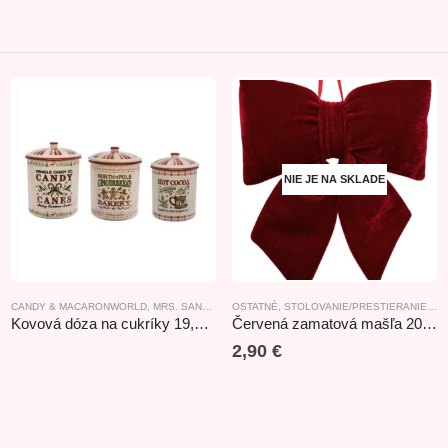
NIE JE NA SKLADE
CANDY & MACARONWORLD
,
MRS. SANTA CLAUS KITCHEN
OSTATNÉ
,
STOLOVANIE/PRESTIERANIE
,
VIANOČNÉ PRESTIERANIE/S
,
ST
Kovová dóza na cukríky 19,5×19,5×20,5cm
Červená zamatová mašľa 20cm
2,90
€