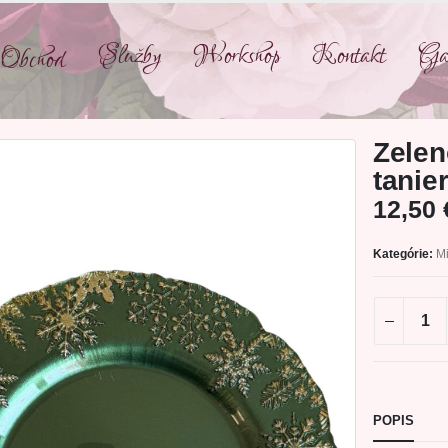
Služby
Workshop
Kontakt
Gal
Obchod
Zelen
tanie
12,50
Kategórie:
Mi
POPIS