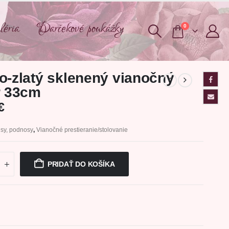
éria
Darčekové poukážky
0
o-zlatý sklenený vianočný
r 33cm
€
sy, podnosy
,
Vianočné prestieranie/stolovanie
PRIDAŤ DO KOŠÍKA