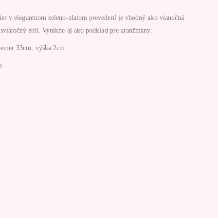
ier v elegantnom zeleno-zlatom prevedení je vhodný ako vianočná
 sviatočný stôl. Vynikne aj ako podklad pre aranžmány.
iemer 33cm, výška 2cm
o