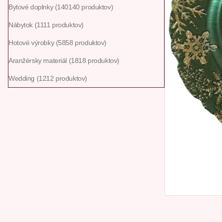
Bytové doplnky
140
140 produktov
Nábytok
11
11 produktov
Hotové výrobky
58
58 produktov
Aranžérsky materiál
18
18 produktov
Wedding
12
12 produktov