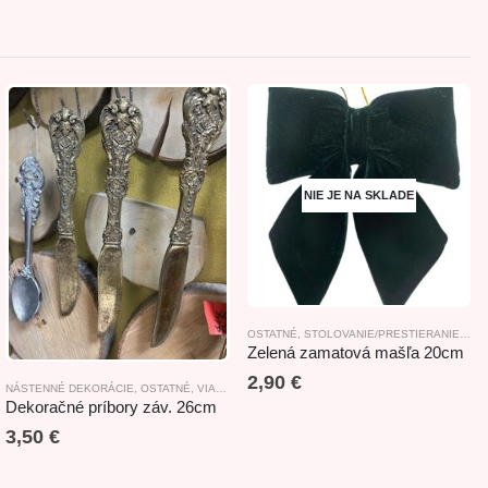
NIE JE NA SKLADE
TOLOVANIE
UHY, ORGANZY
,
SVADOBNÉ DEKORÁCIE
,
VIANOČNÉ PRESTIERANIE/STOLOVANIE
OSTATNÉ
,
STOLOVANIE/PRESTIERANIE
,
ZÁVES
,
STU
Zelená zamatová mašľa 20cm
2,90
€
NÁSTENNÉ DEKORÁCIE
,
OSTATNÉ
,
VIANOČNÉ PRESTIERANIE/STOLOVANIE
,
ZÁVESNÉ D
Dekoračné príbory záv. 26cm
3,50
€