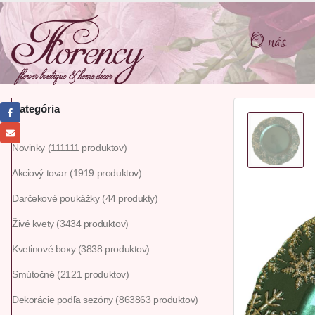
O nás
Kategória
Novinky
111
111 produktov
Akciový tovar
19
19 produktov
Darčekové poukážky
4
4 produkty
Živé kvety
34
34 produktov
Kvetinové boxy
38
38 produktov
Smútočné
21
21 produktov
Dekorácie podľa sezóny
863
863 produktov