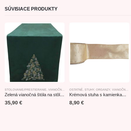
SÚVISIACE PRODUKTY
STOLOVANIE/PRESTIERANIE
,
VIANOČNÉ PRESTIERANIE/STOLOVANIE
OSTATNÉ
,
STUHY, ORGANZY
,
VIANOČNÉ PRESTIERANIE/STOLOVANIE
Zelená vianočná štóla na stôl 180cm
Krémová stuha s kamienkami 6cm x10m
35,90
€
8,90
€