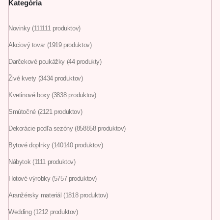
Kategória
Novinky
111
111 produktov
Akciový tovar
19
19 produktov
Darčekové poukážky
4
4 produkty
Živé kvety
34
34 produktov
Kvetinové boxy
38
38 produktov
Smútočné
21
21 produktov
Dekorácie podľa sezóny
858
858 produktov
Bytové doplnky
140
140 produktov
Nábytok
11
11 produktov
Hotové výrobky
57
57 produktov
Aranžérsky materiál
18
18 produktov
Wedding
12
12 produktov