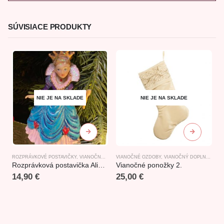
SÚVISIACE PRODUKTY
NIE JE NA SKLADE
NIE JE NA SKLADE
ROZPRÁVKOVÉ POSTAVIČKY
,
VIANOČNE FIGÚRKY
VIANOČNÉ OZDOBY
,
ZÁVESNÉ DEKORÁCIE
,
VIANOČNÝ DOPLNKOVÝ TOVAR
A
Rozprávková postavička Alice in Wonderland-Srdcová Kráľovná
Vianočné ponožky 2.
M
14,90
€
25,00
€
1
b
1