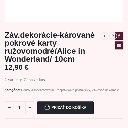
Záv.dekorácie-kárované
pokrové karty
ružovomodré/Alice in
Wonderland/ 10cm
12,90
€
2 varianty. Cena za kus.
Kategórie:
Candy & macaronworld
,
Rozprávkové postavičky
,
Závesné dekorácie
PRIDAŤ DO KOŠÍKA