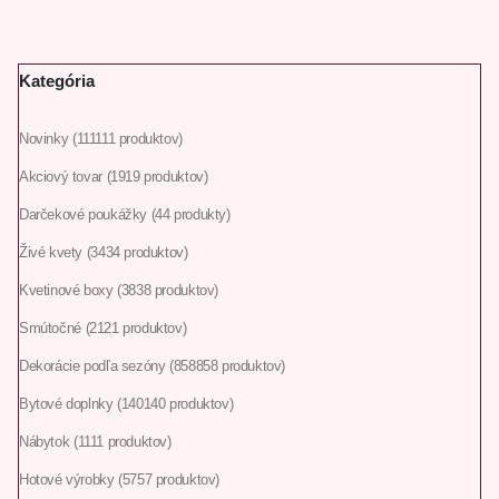
Kategória
Novinky
111
111 produktov
Akciový tovar
19
19 produktov
Darčekové poukážky
4
4 produkty
Živé kvety
34
34 produktov
Kvetinové boxy
38
38 produktov
Smútočné
21
21 produktov
Dekorácie podľa sezóny
858
858 produktov
Bytové doplnky
140
140 produktov
Nábytok
11
11 produktov
Hotové výrobky
57
57 produktov