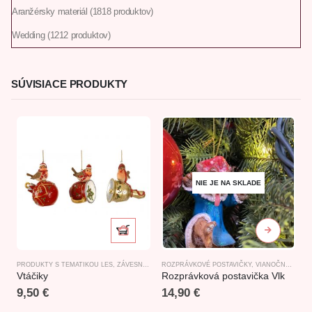
Aranžérsky materiál
18
18 produktov
Wedding
12
12 produktov
SÚVISIACE PRODUKTY
NIE JE NA SKLADE
PRODUKTY S TEMATIKOU LES
,
ZÁVESNÉ DEKORÁCIE
ROZPRÁVKOVÉ POSTAVIČKY
,
ZVIERATKÁ
,
VIANOČNE FIGÚRKY
C
Vtáčiky
Rozprávková postavička Vlk
9,50
€
14,90
€