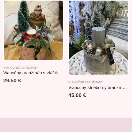
VIANOČNÉ ARANŽMÁNY
Vianočný aranžmán s vtáčikom 29x18cm
29,50
€
VIANOČNÉ ARANŽMÁNY
Vianočný strieborný aranžmán s vtáčikom v boxe18x40cm
45,00
€