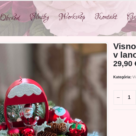
Služby
Workshop
Kontakt
Gal
Obchod
Visn
v lan
29,90
Kategória:
V