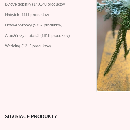
Bytové doplnky
140
140 produktov
Nábytok
11
11 produktov
Hotové výrobky
57
57 produktov
Aranžérsky materiál
18
18 produktov
Wedding
12
12 produktov
SÚVISIACE PRODUKTY