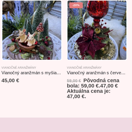
-20%
VIANOČNÉ ARANŽMÁNY
VIANOČNÉ ARANŽMÁNY
Vianočný aranžmán s myšiakmi 28x28cm
Vianočný aranžmán s červeným svietníkom 35x39cm
45,00
€
Pôvodná cena
59,00
€
bola: 59,00 €.
47,00
€
Aktuálna cena je:
47,00 €.