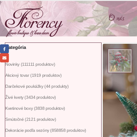
O nás
Kategória
Novinky
111
111 produktov
Akciový tovar
19
19 produktov
Darčekové poukážky
4
4 produkty
Živé kvety
34
34 produktov
Kvetinové boxy
38
38 produktov
Smútočné
21
21 produktov
Dekorácie podľa sezóny
858
858 produktov