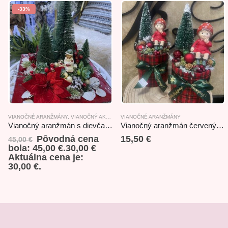
-33%
VIANOČNÉ ARANŽMÁNY
,
VIANOČNÝ AKCIOVÝ TOVAR
VIANOČNÉ ARANŽMÁNY
Vianočný aranžmán s dievčatkom červeno-zelený 33x33x32cm
Vianočný aranžmán červený 10x25cm
Pôvodná cena
15,50
€
45,00
€
bola: 45,00 €.
30,00
€
Aktuálna cena je:
30,00 €.