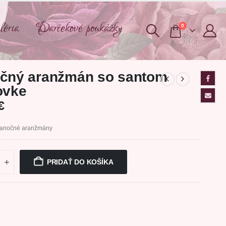
éria
Darčekové poukážky
0
očný aranžmán so santom
ovke
€
ianočné aranžmány
PRIDAŤ DO KOŠÍKA