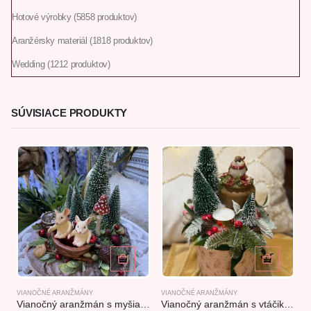
Hotové výrobky
58
58 produktov
Aranžérsky materiál
18
18 produktov
Wedding
12
12 produktov
SÚVISIACE PRODUKTY
VIANOČNÉ ARANŽMÁNY
VIANOČNÉ ARANŽMÁNY
V
Vianočný aranžmán s myšiakmi 28x28cm
Vianočný aranžmán s vtáčikom 29x18cm