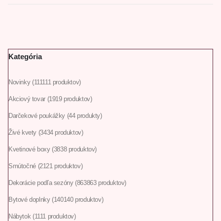
Kategória
Novinky
111
111 produktov
Akciový tovar
19
19 produktov
Darčekové poukážky
4
4 produkty
Živé kvety
34
34 produktov
Kvetinové boxy
38
38 produktov
Smútočné
21
21 produktov
Dekorácie podľa sezóny
863
863 produktov
Bytové doplnky
140
140 produktov
Nábytok
11
11 produktov