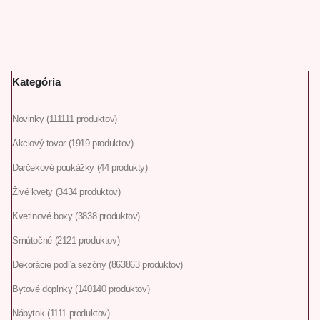
Kategória
Novinky
111
111 produktov
Akciový tovar
19
19 produktov
Darčekové poukážky
4
4 produkty
Živé kvety
34
34 produktov
Kvetinové boxy
38
38 produktov
Smútočné
21
21 produktov
Dekorácie podľa sezóny
863
863 produktov
Bytové doplnky
140
140 produktov
Nábytok
11
11 produktov