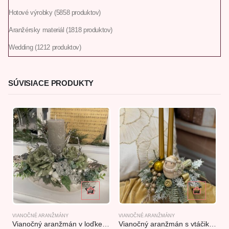
Hotové výrobky
58
58 produktov
Aranžérsky materiál
18
18 produktov
Wedding
12
12 produktov
SÚVISIACE PRODUKTY
VIANOČNÉ ARANŽMÁNY
VIANOČNÉ ARANŽMÁNY
V
Vianočný aranžmán v loďke zelenostrieborný 43x21x33cm
Vianočný aranžmán s vtáčikom 24x40cm