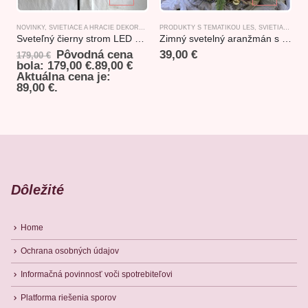
NOVINKY
,
SVIETIACE A HRACIE DEKORÁCIE
,
UMELÉ STROMY
PRODUKTY S TEMATIKOU LES
,
SVIETIACE A HRACIE DEKORÁCIE
C
Sveteľný čierny strom LED 210cm
Zimný svetelný aranžmán s sobom II. 42x21x33cm
L
Pôvodná cena
39,00
€
179,00
€
bola: 179,00 €.
89,00
€
Aktuálna cena je:
89,00 €.
Dôležité
Home
Ochrana osobných údajov
Informačná povinnosť voči spotrebiteľovi
Platforma riešenia sporov