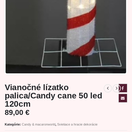
Vianočné lízatko
palica/Candy cane 50 led
120cm
89,00
€
Kategórie:
Candy & macaronworld
,
Svietiace a hracie dekorácie