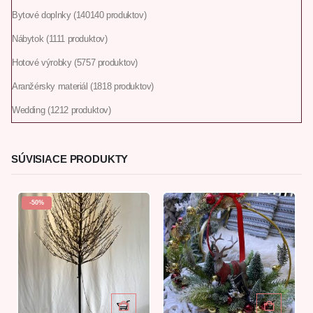
Bytové doplnky
140
140 produktov
Nábytok
11
11 produktov
Hotové výrobky
57
57 produktov
Aranžérsky materiál
18
18 produktov
Wedding
12
12 produktov
SÚVISIACE PRODUKTY
-50%