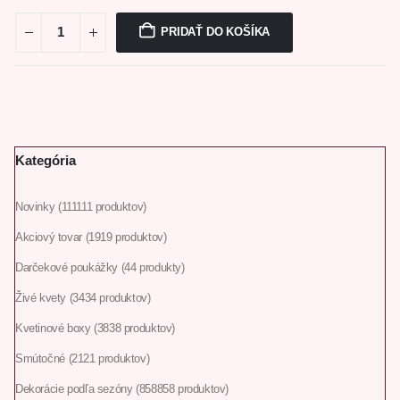
PRIDAŤ DO KOŠÍKA
Kategória
Novinky
111
111 produktov
Akciový tovar
19
19 produktov
Darčekové poukážky
4
4 produkty
Živé kvety
34
34 produktov
Kvetinové boxy
38
38 produktov
Smútočné
21
21 produktov
Dekorácie podľa sezóny
858
858 produktov