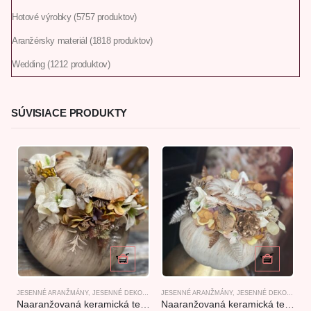
Hotové výrobky
57
57 produktov
Aranžérsky materiál
18
18 produktov
Wedding
12
12 produktov
SÚVISIACE PRODUKTY
JESENNÉ ARANŽMÁNY
,
JESENNÉ DEKORÁCIE
JESENNÉ ARANŽMÁNY
,
KERAMICKÉ TEKVICOVÉ ARANŽMÁNY
,
JESENNÉ DEKORÁCIE
J
,
Naaranžovaná keramická tekvica hnedá
Naaranžovaná keramická tekvica