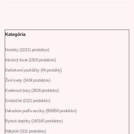
Kategória
Novinky
111
111 produktov
Akciový tovar
19
19 produktov
Darčekové poukážky
4
4 produkty
Živé kvety
34
34 produktov
Kvetinové boxy
38
38 produktov
Smútočné
21
21 produktov
Dekorácie podľa sezóny
858
858 produktov
Bytové doplnky
140
140 produktov
Nábytok
11
11 produktov