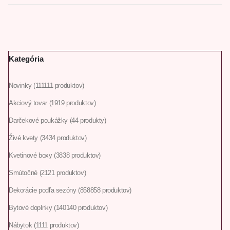
Kategória
Novinky
111
111 produktov
Akciový tovar
19
19 produktov
Darčekové poukážky
4
4 produkty
Živé kvety
34
34 produktov
Kvetinové boxy
38
38 produktov
Smútočné
21
21 produktov
Dekorácie podľa sezóny
858
858 produktov
Bytové doplnky
140
140 produktov
Nábytok
11
11 produktov