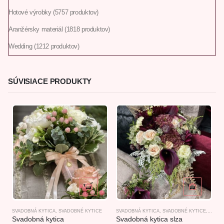
Hotové výrobky
57
57 produktov
Aranžérsky materiál
18
18 produktov
Wedding
12
12 produktov
SÚVISIACE PRODUKTY
SVADOBNÁ KYTICA
,
SVADOBNÉ KYTICE
SVADOBNÁ KYTICA
,
SVADOBNÉ KYTICE
,
WEDD
Svadobná kytica
Svadobná kytica slza