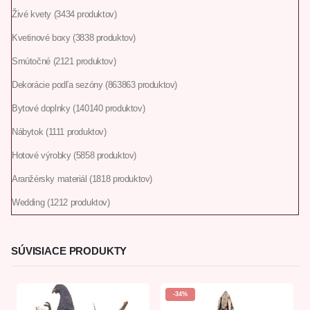
Živé kvety
34
34 produktov
Kvetinové boxy
38
38 produktov
Smútočné
21
21 produktov
Dekorácie podľa sezóny
863
863 produktov
Bytové doplnky
140
140 produktov
Nábytok
11
11 produktov
Hotové výrobky
58
58 produktov
Aranžérsky materiál
18
18 produktov
Wedding
12
12 produktov
SÚVISIACE PRODUKTY
-34%