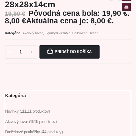
28x28x14cm
Pôvodná cena bola: 19,90 €.
19,90
€
8,00
€
Aktuálna cena je: 8,00 €.
Kategórie:
Akciový tovar
,
Figúrky/zvieratká
,
Halloween
,
Jeseň
PRIDAŤ DO KOŠÍKA
Kategória
Novinky
111
111 produktov
Akciový tovar
19
19 produktov
Darčekové poukážky
4
4 produkty