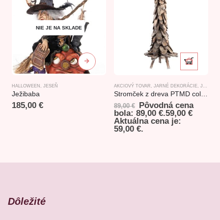
NIE JE NA SKLADE
HALLOWEEN
,
JESEŇ
AKCIOVÝ TOVAR
,
JARNÉ DEKORÁCIE
,
JESENNÉ DEKORÁCIE
A
Ježibaba
Stromček z dreva PTMD collection 98cm
M
185,00
€
Pôvodná cena
89,00
€
1
bola: 89,00 €.
59,00
€
b
Aktuálna cena je:
59,00 €.
1
Dôležité