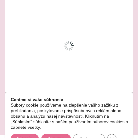
Related Products
-35%
Ceníme si vaše súkromie
Súbory cookie používame na zlepšenie vášho zážitku z
prehliadania, poskytovanie prispôsobených reklám alebo
obsahu a analýzu našej návštevnosti. Kliknutím na
„Súhlasím“ súhlasíte s naším používaním súborov cookies a
© Copyright 2022. Všetky práva vyhradené.
zapnete všetky.
Tekvica 26cm
45,00
€
Close GDPR 
69,00
€
Pôvodná cena bola: 69,00 €.
Aktuálna cena je: 45,00 €.