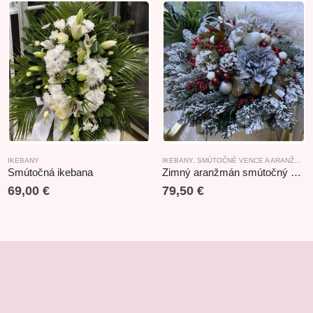
IKEBANY
IKEBANY
,
SMÚTOČNÉ VENCE A ARANŽMÁNY
Smútočná ikebana
Zimný aranžmán smútočný s anjelikom 52cm
69,00
€
79,50
€