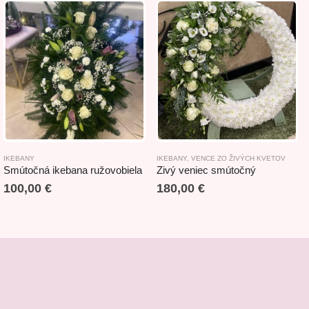
,
IKEBANY
SPOMIENKOVÉ ARANŽMÁNY Z UMELÝCH KVETOV
IKEBANY
,
VENCE ZO ŽIVÝCH KVETOV
Smútočná ikebana ružovobiela
Zivý veniec smútočný
100,00
€
180,00
€