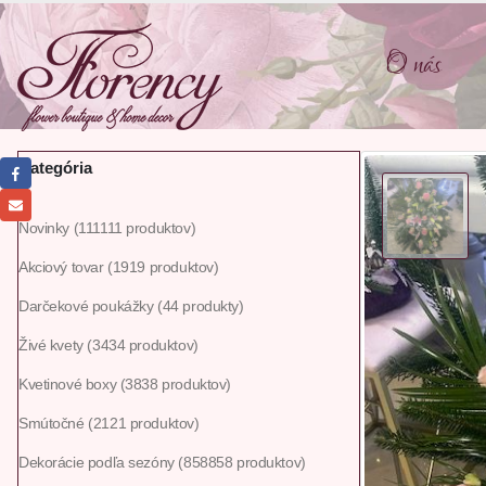
O nás
Kategória
Novinky
111
111 produktov
Akciový tovar
19
19 produktov
Darčekové poukážky
4
4 produkty
Živé kvety
34
34 produktov
Kvetinové boxy
38
38 produktov
Smútočné
21
21 produktov
Dekorácie podľa sezóny
858
858 produktov