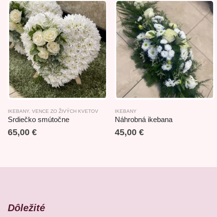
IKEBANY
,
VENCE ZO ŽIVÝCH KVETOV
IKEBANY
Srdiečko smútočne
Náhrobná ikebana
65,00
€
45,00
€
Dôležité