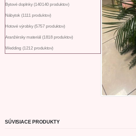
Bytové doplnky
140
140 produktov
Nábytok
11
11 produktov
Hotové výrobky
57
57 produktov
Aranžérsky materiál
18
18 produktov
Wedding
12
12 produktov
SÚVISIACE PRODUKTY