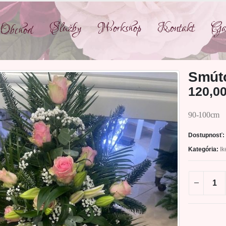
Služby
Workshop
Kontakt
Gal
Obchod
Smúto
120,0
90-100cm
Dostupnosť:
Kategória:
I