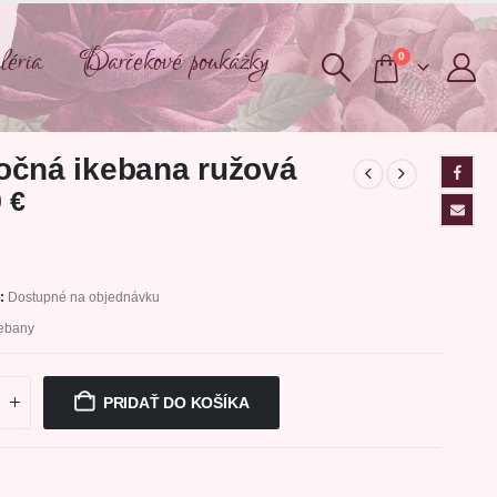
éria
Darčekové poukážky
0
čná ikebana ružová
0
€
 :
Dostupné na objednávku
kebany
PRIDAŤ DO KOŠÍKA