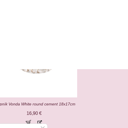
pník Vonda White round cement 18x17cm
16,90
€
Close GDPR Cookie Banner