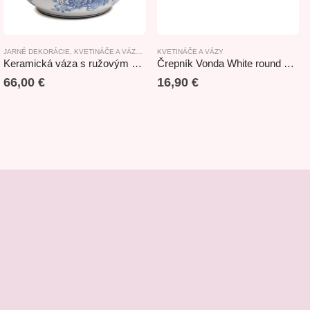
JARNÉ DEKORÁCIE
,
KVETINÁČE A VÁZY
,
LETNÉ DEKORÁCIE
KVETINÁČE A VÁZY
,
NOVINKY
Keramická váza s ružovým motívom bielo-modrá 26cm
Črepník Vonda White round cement 18x17cm
66,00
€
16,90
€