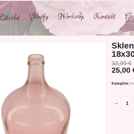
Služby
Workshop
Kontakt
Gal
Obchod
Sklen
18x3
32,00
€
25,00
Kategórie:
Kv