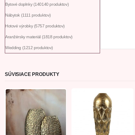
Bytové doplnky
140
140 produktov
Nábytok
11
11 produktov
Hotové výrobky
57
57 produktov
Aranžérsky materiál
18
18 produktov
Wedding
12
12 produktov
SÚVISIACE PRODUKTY