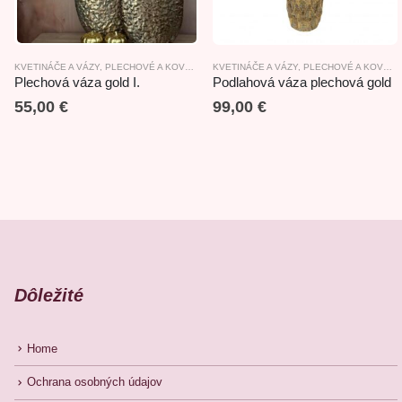
KVETINÁČE A VÁZY
,
PLECHOVÉ A KOVOVÉ VÝROBKY
KVETINÁČE A VÁZY
,
PLECHOVÉ A KOVOVÉ VÝROBKY
Plechová váza gold I.
Podlahová váza plechová gold
55,00
€
99,00
€
Dôležité
Home
Ochrana osobných údajov