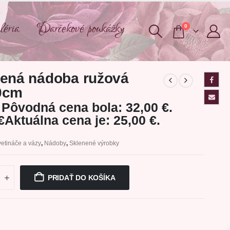
éria
Darčekové poukážky
0
ená nádoba ružová
0cm
Pôvodná cena bola: 32,00 €.
€
Aktuálna cena je: 25,00 €.
etináče a vázy
,
Nádoby
,
Sklenené výrobky
PRIDAŤ DO KOŠÍKA