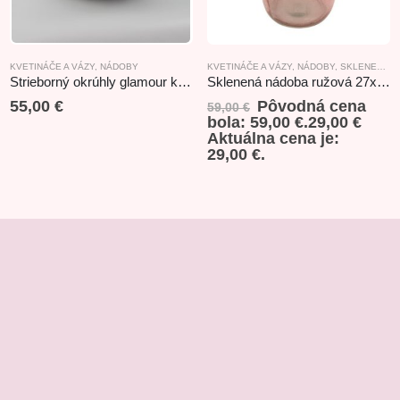
KVETINÁČE A VÁZY
,
NÁDOBY
KVETINÁČE A VÁZY
,
NÁDOBY
,
SKLENENÉ VÝROBKY
Strieborný okrúhly glamour kvetináč 48x23cm
Sklenená nádoba ružová 27x42cm
55,00
€
Pôvodná cena
59,00
€
bola: 59,00 €.
29,00
€
Aktuálna cena je:
29,00 €.