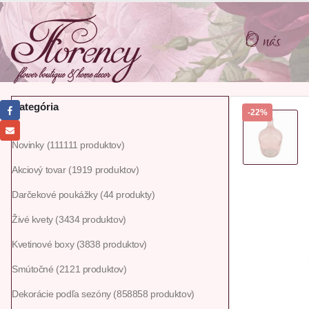
O nás
Kategória
-22%
Novinky
111
111 produktov
Akciový tovar
19
19 produktov
Darčekové poukážky
4
4 produkty
Živé kvety
34
34 produktov
Kvetinové boxy
38
38 produktov
Smútočné
21
21 produktov
Dekorácie podľa sezóny
858
858 produktov