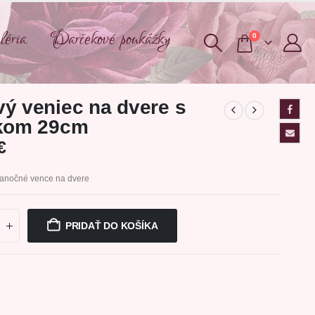
éria
Darčekové poukážky
0
ý veniec na dvere s
ikom 29cm
€
ianočné vence na dvere
PRIDAŤ DO KOŠÍKA