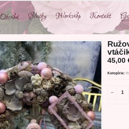
Služby
Workshop
Kontakt
Gal
Obchod
Ružov
vtáč
45,00
Kategória:
V