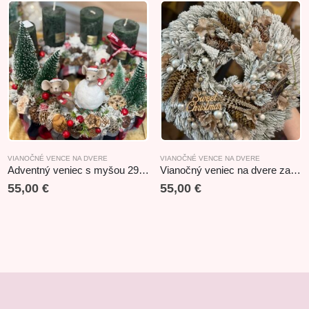
VIANOČNÉ VENCE NA DVERE
VIANOČNÉ VENCE NA DVERE
Adventný veniec s myšou 29x16cm
Vianočný veniec na dvere zasnežený
55,00
€
55,00
€