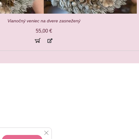
Vianočný veniec na dvere zasnežený
55,00
€
Close GDPR Cookie Banner