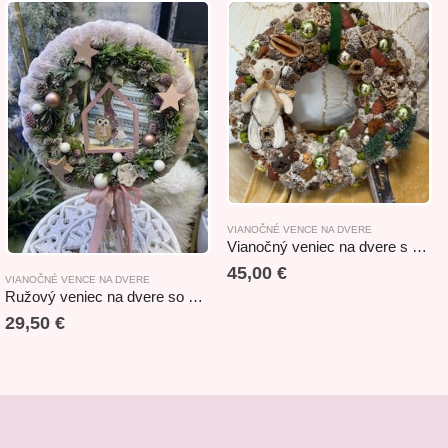
VIANOČNÉ VENCE NA DVERE
Vianočný veniec na dvere s dreveným mackom 27cm
45,00
€
VIANOČNÉ VENCE NA DVERE
Ružový veniec na dvere so sovičkou 32cm
29,50
€