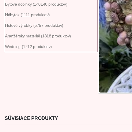
Bytové doplnky
140
140 produktov
Nábytok
11
11 produktov
Hotové výrobky
57
57 produktov
Aranžérsky materiál
18
18 produktov
Wedding
12
12 produktov
SÚVISIACE PRODUKTY