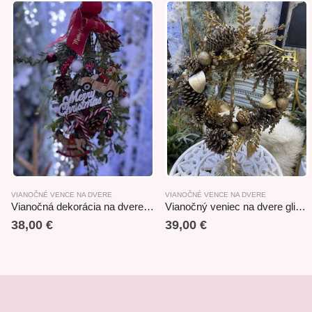
VIANOČNÉ VENCE NA DVERE
VIANOČNÉ VENCE NA DVERE
Vianočná dekorácia na dvere 25x70cm
Vianočný veniec na dvere glitrovaný 42cm
38,00
€
39,00
€