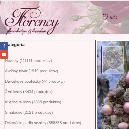
O nás
Kategória
Novinky
111
111 produktov
Akciový tovar
19
19 produktov
Darčekové poukážky
4
4 produkty
Živé kvety
34
34 produktov
Kvetinové boxy
38
38 produktov
Smútočné
21
21 produktov
Dekorácie podľa sezóny
858
858 produktov