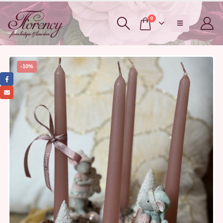
0
-10%