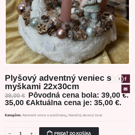
Plyšový adventný veniec s
myškami 22x30cm
Pôvodná cena bola: 39,00 €.
39,00
€
35,00
€
Aktuálna cena je: 35,00 €.
Kategórie:
Adventné vence a aranžmány
,
Vianočný akciový tovar
PRIDAŤ DO KOŠÍKA