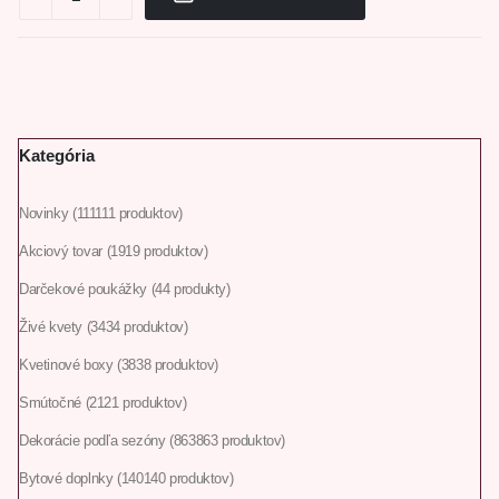
Kategória
Novinky
111
111 produktov
Akciový tovar
19
19 produktov
Darčekové poukážky
4
4 produkty
Živé kvety
34
34 produktov
Kvetinové boxy
38
38 produktov
Smútočné
21
21 produktov
Dekorácie podľa sezóny
863
863 produktov
Bytové doplnky
140
140 produktov