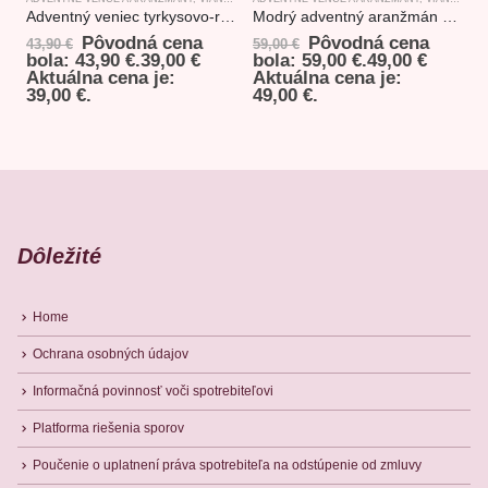
Adventný veniec tyrkysovo-ružový s myšami 28x15cm
Modrý adventný aranžmán s vláčikom
Pôvodná cena
Pôvodná cena
43,90
€
59,00
€
7
bola: 43,90 €.
39,00
€
bola: 59,00 €.
49,00
€
b
Aktuálna cena je:
Aktuálna cena je:
39,00 €.
49,00 €.
6
Dôležité
Home
Ochrana osobných údajov
Informačná povinnosť voči spotrebiteľovi
Platforma riešenia sporov
Poučenie o uplatnení práva spotrebiteľa na odstúpenie od zmluvy