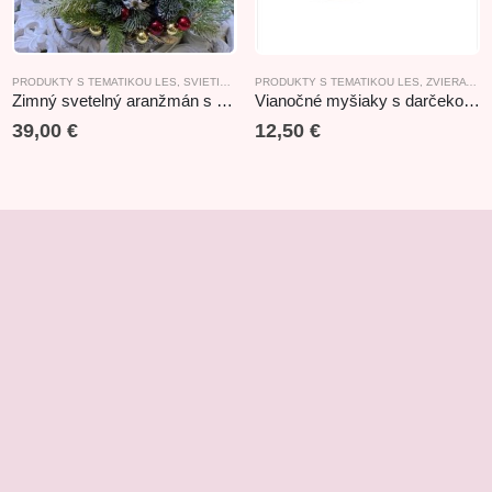
PRODUKTY S TEMATIKOU LES
,
ZVIERATKÁ
,
SVIETIACE A HRACIE DEKORÁCIE
PRODUKTY S TEMATIKOU LES
,
VIANOČNÉ ARANŽMÁ
,
ZVIERATKÁ
Zimný svetelný aranžmán s sobom II. 42x21x33cm
Vianočné myšiaky s darčekovým batohom 12cm
39,00
€
12,50
€