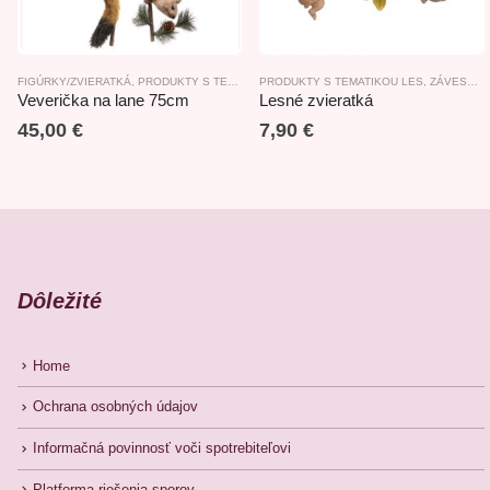
FIGÚRKY/ZVIERATKÁ
,
PRODUKTY S TEMATIKOU LES
PRODUKTY S TEMATIKOU LES
,
ZVIERATKÁ
,
ZÁVESNÉ DEKORÁCIE
Veverička na lane 75cm
Lesné zvieratká
45,00
€
7,90
€
Dôležité
Home
Ochrana osobných údajov
Informačná povinnosť voči spotrebiteľovi
Platforma riešenia sporov