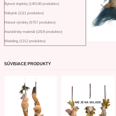
Bytové doplnky
140
140 produktov
Nábytok
11
11 produktov
Hotové výrobky
57
57 produktov
Aranžérsky materiál
18
18 produktov
Wedding
12
12 produktov
SÚVISIACE PRODUKTY
NIE JE NA SKLADE