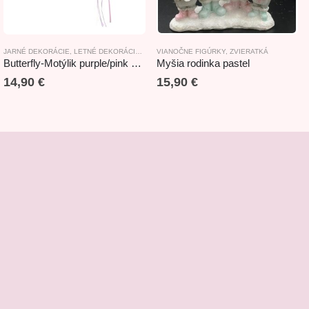
NY
JARNÉ DEKORÁCIE
,
ZVIERATKÁ
,
LETNÉ DEKORÁCIE
,
NOVINKY
VIANOČNE FIGÚRKY
,
PRODUKTY S TEMATIKOU LES
,
ZVIERATKÁ
,
ZÁVE
Butterfly-Motýlik purple/pink 18cm
Myšia rodinka pastel
14,90
€
15,90
€