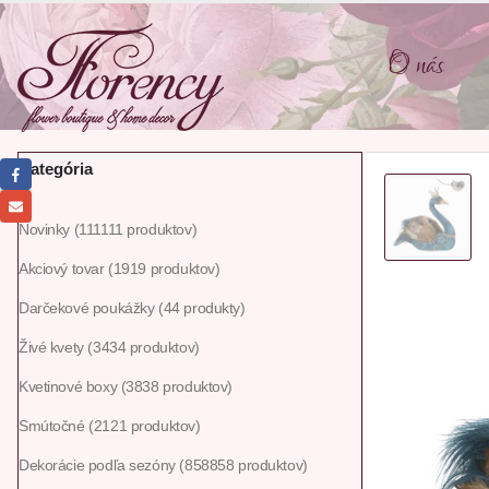
O nás
Kategória
Novinky
111
111 produktov
Akciový tovar
19
19 produktov
Darčekové poukážky
4
4 produkty
Živé kvety
34
34 produktov
Kvetinové boxy
38
38 produktov
Smútočné
21
21 produktov
Dekorácie podľa sezóny
858
858 produktov