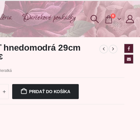
éria
Darčekové poukážky
0
ť hnedomodrá 29cm
€
ieratká
PRIDAŤ DO KOŠÍKA