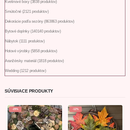
Kvetinové boxy
38
38 produktov
Smútočné
21
21 produktov
Dekorácie podľa sezóny
863
863 produktov
Bytové doplnky
140
140 produktov
Nábytok
11
11 produktov
Hotové výrobky
58
58 produktov
Aranžérsky materiál
18
18 produktov
Wedding
12
12 produktov
SÚVISIACE PRODUKTY
-29%
-12%