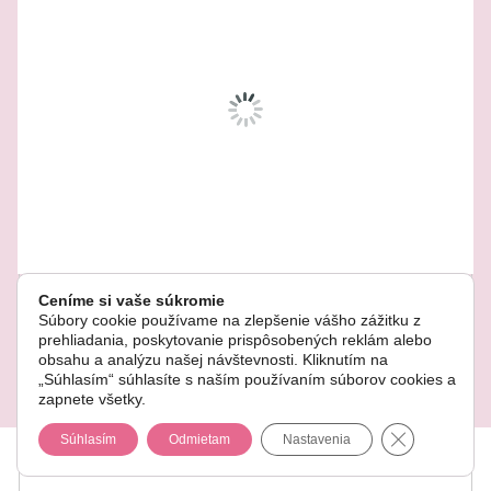
Ceníme si vaše súkromie
Súbory cookie používame na zlepšenie vášho zážitku z
prehliadania, poskytovanie prispôsobených reklám alebo
obsahu a analýzu našej návštevnosti. Kliknutím na
„Súhlasím“ súhlasíte s naším používaním súborov cookies a
© Copyright 2022. Všetky práva vyhradené.
zapnete všetky.
Jesenný veniec na dvere 30cm
29,50
€
Close GDPR 
Súhlasím
Odmietam
Nastavenia