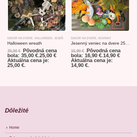
DEKOR NA DVERE
,
HALLOWEEN
,
JESEŇ
DEKOR NA DVERE
,
NOVINKY
D
Halloween wreath
Jesenný veniec na dvere 25cm
Pôvodná cena
Pôvodná cena
35,00
€
16,90
€
bola: 35,00 €.
25,00
€
bola: 16,90 €.
14,90
€
Aktuálna cena je:
Aktuálna cena je:
25,00 €.
14,90 €.
Dôležité
Home