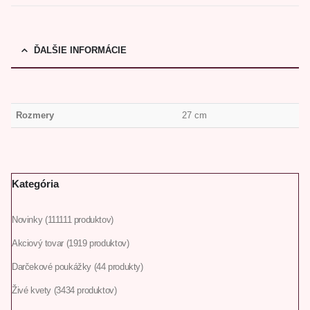
ĎALŠIE INFORMÁCIE
Rozmery
27 cm
Kategória
Novinky
111
111 produktov
Akciový tovar
19
19 produktov
Darčekové poukážky
4
4 produkty
Živé kvety
34
34 produktov