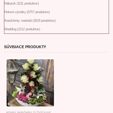
Nábytok
11
11 produktov
Hotové výrobky
57
57 produktov
Aranžérsky materiál
18
18 produktov
Wedding
12
12 produktov
SÚVISIACE PRODUKTY
IKEBANY, ARANŽMÁNY ZO ŽIVÝCH KVETOV