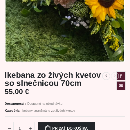
Ikebana zo živých kvetov
so slnečnicou 70cm
55,00
€
Dostupnosť: :
Dostupné na objednávku
Kategória:
Ikebany, aranžmány zo živých kvetov
PRIDAŤ DO KOŠÍKA