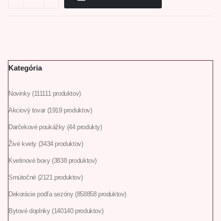
Kategória
Novinky
111
111 produktov
Akciový tovar
19
19 produktov
Darčekové poukážky
4
4 produkty
Živé kvety
34
34 produktov
Kvetinové boxy
38
38 produktov
Smútočné
21
21 produktov
Dekorácie podľa sezóny
858
858 produktov
Bytové doplnky
140
140 produktov