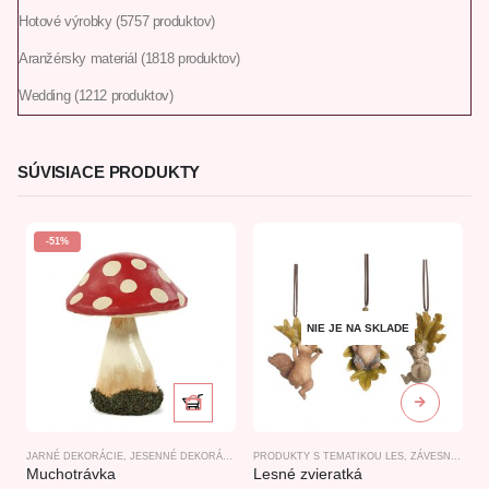
Hotové výrobky
57
57 produktov
Aranžérsky materiál
18
18 produktov
Wedding
12
12 produktov
SÚVISIACE PRODUKTY
-51%
NIE JE NA SKLADE
JARNÉ DEKORÁCIE
,
JESENNÉ DEKORÁCIE
,
PRODUKTY S TEMATIKOU LES
PRODUKTY S TEMATIKOU LES
,
VIANOČNÝ DOPL
,
ZÁVESNÉ DEKORÁCIE
J
Muchotrávka
Lesné zvieratká