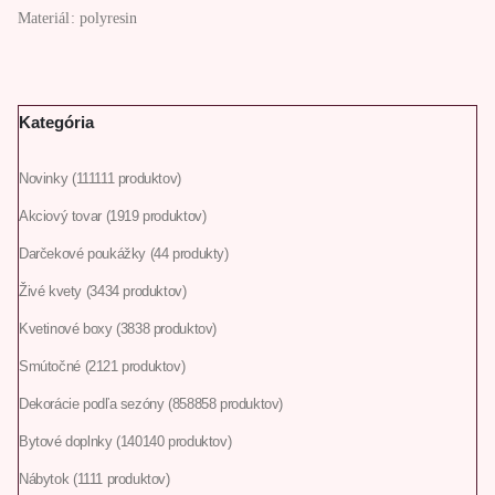
Materiál: polyresin
Kategória
Novinky
111
111 produktov
Akciový tovar
19
19 produktov
Darčekové poukážky
4
4 produkty
Živé kvety
34
34 produktov
Kvetinové boxy
38
38 produktov
Smútočné
21
21 produktov
Dekorácie podľa sezóny
858
858 produktov
Bytové doplnky
140
140 produktov
Nábytok
11
11 produktov