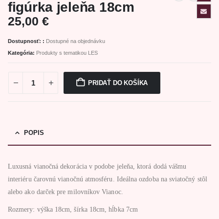
figúrka jeleňa 18cm
25,00
€
Dostupnosť: :
Dostupné na objednávku
Kategória:
Produkty s tematikou LES
PRIDAŤ DO KOŠÍKA
POPIS
Luxusná vianočná dekorácia v podobe jeleňa, ktorá dodá vášmu
interiéru čarovnú vianočnú atmosféru. Ideálna ozdoba na sviatočný stôl
alebo ako darček pre milovníkov Vianoc.
Rozmery: výška 18cm, šírka 18cm, hĺbka 7cm