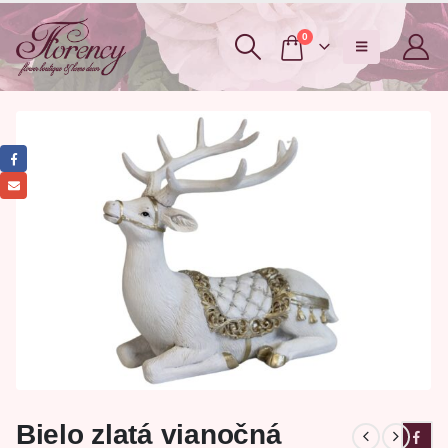
0
Bielo zlatá vianočná