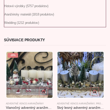
Hotové výrobky
57
57 produktov
Aranžérsky materiál
18
18 produktov
Wedding
12
12 produktov
SÚVISIACE PRODUKTY
-20%
ADVENTNÉ VENCE A ARANŽMÁNY
ADVENTNÉ VENCE A ARANŽMÁNY
,
PRODUKTY S TEMATIKOU LES
A
Vianočný adventný aranžmán s dievčatkom 35x10x20cm
Sivý lesný adventný aranžmán so sobom