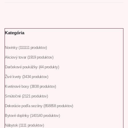
Kategória
Novinky
111
111 produktov
Akciový tovar
19
19 produktov
Darčekové poukážky
4
4 produkty
Živé kvety
34
34 produktov
Kvetinové boxy
38
38 produktov
Smútočné
21
21 produktov
Dekorácie podľa sezóny
858
858 produktov
Bytové doplnky
140
140 produktov
Nábytok
11
11 produktov